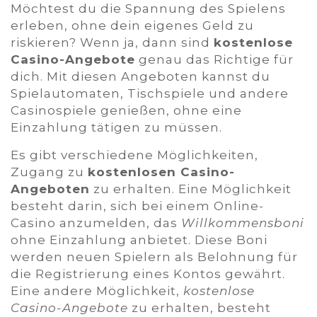
Möchtest du die Spannung des Spielens
erleben, ohne dein eigenes Geld zu
riskieren? Wenn ja, dann sind
kostenlose
Casino-Angebote
genau das Richtige für
dich. Mit diesen Angeboten kannst du
Spielautomaten, Tischspiele und andere
Casinospiele genießen, ohne eine
Einzahlung tätigen zu müssen.
Es gibt verschiedene Möglichkeiten,
Zugang zu
kostenlosen Casino-
Angeboten
zu erhalten. Eine Möglichkeit
besteht darin, sich bei einem Online-
Casino anzumelden, das
Willkommensboni
ohne Einzahlung anbietet. Diese Boni
werden neuen Spielern als Belohnung für
die Registrierung eines Kontos gewährt.
Eine andere Möglichkeit,
kostenlose
Casino-Angebote
zu erhalten, besteht