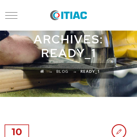
CATEGORY
ARCHIVES:
READY_1
→
→
BLOG
READY_1
10