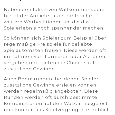
Neben den lukrativen Willkommensboni
bietet der Anbieter auch zahlreiche
weitere Werbeaktionen an, die das
Spielerlebnis noch spannender machen.
So können sich Spieler zum Beispiel über
regelmäßige Freispiele für beliebte
Spielautomaten freuen. Diese werden oft
im Rahmen von Turnieren oder Aktionen
vergeben und bieten die Chance auf
zusätzliche Gewinne.
Auch Bonusrunden, bei denen Spieler
zusätzliche Gewinne erzielen können,
werden regelmäßig angeboten. Diese
Runden werden oft durch bestimmte
Kombinationen auf den Walzen ausgelöst
und können das Spielvergnügen erheblich