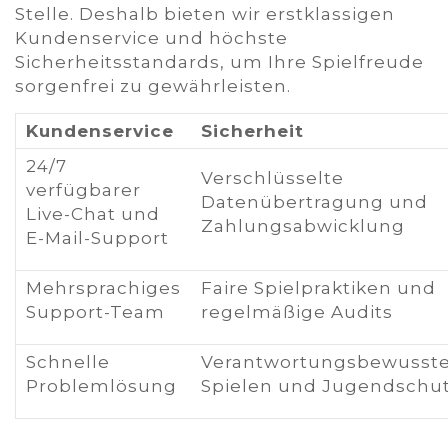
Stelle. Deshalb bieten wir erstklassigen
Kundenservice und höchste
Sicherheitsstandards, um Ihre Spielfreude
sorgenfrei zu gewährleisten.
Kundenservice
Sicherheit
24/7
Verschlüsselte
verfügbarer
Datenübertragung und
Live-Chat und
Zahlungsabwicklung
E-Mail-Support
Mehrsprachiges
Faire Spielpraktiken und
Support-Team
regelmäßige Audits
Schnelle
Verantwortungsbewusst
Problemlösung
Spielen und Jugendschu