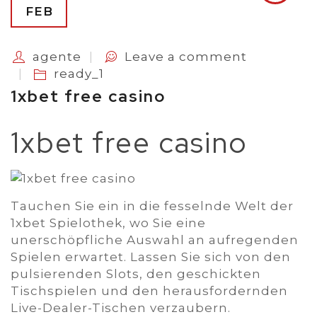
FEB
agente
Leave a comment
ready_1
1xbet free casino
1xbet free casino
Tauchen Sie ein in die fesselnde Welt der
1xbet Spielothek, wo Sie eine
unerschöpfliche Auswahl an aufregenden
Spielen erwartet. Lassen Sie sich von den
pulsierenden Slots, den geschickten
Tischspielen und den herausfordernden
Live-Dealer-Tischen verzaubern.