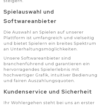
steigern.
Spielauswahl und
Softwareanbieter
Die Auswahl an Spielen auf unserer
Plattform ist umfangreich und vielseitig
und bietet Spielern ein breites Spektrum
an Unterhaltungsmöglichkeiten.
Unsere Softwareanbieter sind
branchenführend und garantieren ein
hervorragendes Spielerlebnis mit
hochwertiger Grafik, intuitiver Bedienung
und fairen Auszahlungsquoten.
Kundenservice und Sicherheit
Ihr Wohlergehen steht bei uns an erster