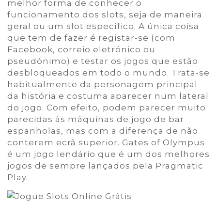
melhor forma de conhecer o
funcionamento dos slots, seja de maneira
geral ou um slot específico. A única coisa
que tem de fazer é registar-se (com
Facebook, correio eletrónico ou
pseudónimo) e testar os jogos que estão
desbloqueados em todo o mundo. Trata-se
habitualmente da personagem principal
da história e costuma aparecer num lateral
do jogo. Com efeito, podem parecer muito
parecidas às máquinas de jogo de bar
espanholas, mas com a diferença de não
conterem ecrã superior. Gates of Olympus
é um jogo lendário que é um dos melhores
jogos de sempre lançados pela Pragmatic
Play.