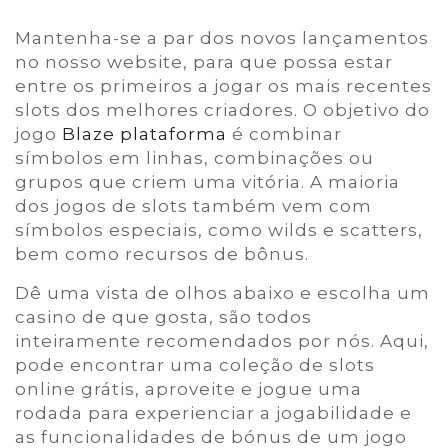
Mantenha-se a par dos novos lançamentos
no nosso website, para que possa estar
entre os primeiros a jogar os mais recentes
slots dos melhores criadores. O objetivo do
jogo
Blaze plataforma
é combinar
símbolos em linhas, combinações ou
grupos que criem uma vitória. A maioria
dos jogos de slots também vem com
símbolos especiais, como wilds e scatters,
bem como recursos de bônus.
Dê uma vista de olhos abaixo e escolha um
casino de que gosta, são todos
inteiramente recomendados por nós. Aqui,
pode encontrar uma coleção de slots
online grátis, aproveite e jogue uma
rodada para experienciar a jogabilidade e
as funcionalidades de bónus de um jogo