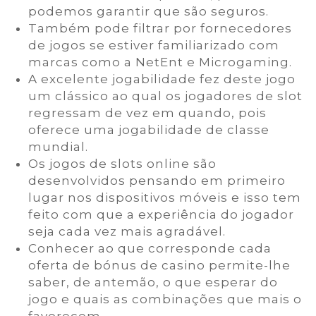
podemos garantir que são seguros.
Também pode filtrar por fornecedores
de jogos se estiver familiarizado com
marcas como a NetEnt e Microgaming.
A excelente jogabilidade fez deste jogo
um clássico ao qual os jogadores de slot
regressam de vez em quando, pois
oferece uma jogabilidade de classe
mundial.
Os jogos de slots online são
desenvolvidos pensando em primeiro
lugar nos dispositivos móveis e isso tem
feito com que a experiência do jogador
seja cada vez mais agradável.
Conhecer ao que corresponde cada
oferta de bónus de casino permite-lhe
saber, de antemão, o que esperar do
jogo e quais as combinações que mais o
favorecem.