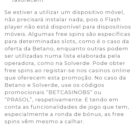
Se estiver a utilizar um dispositivo móvel,
não precisará instalar nada, pois o Flash
player não está disponível para dispositivos
móveis. Algumas free spins são específicas
para determinadas slots, como é o caso da
oferta da Betano, enquanto outras podem
ser utilizadas numa lista elaborada pela
operadora, como na Solverde. Pode obter
free spins ao registar-se nos casinos online
que oferecem esta promoção. No caso da
Betano e Solverde, use os códigos
promocionais “BETCASINOBS” ou
“PRASOL”, respetivamente. E tendo em
conta as funcionalidades de jogo que tem,
especialmente a ronda de bónus, as free
spins vêm mesmo a calhar.