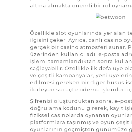
altına almakta önemli bir rol oynam
Özellikle slot oyunlarında yer alan
ilgisini çeker. Ayrıca, canlı casino
gerçek bir casino atmosferi sunar. 
üzerinden kullanıcı adı, e-posta adre
işlemi tamamlandıktan sonra kullanı
sağlayabilir. Özellikle ilk defa üye 
ve çeşitli kampanyalar, yeni üyeleri
edilmesi gereken bir diğer husus ise
ilerleyen süreçte ödeme işlemleri içi
Şifrenizi oluşturduktan sonra, e-po
doğrulama kodunu girerek, kayıt iş
fiziksel casinolarda oynanan oyunlar,
platformlara taşınmış ve oyun çeşitl
oyunlarının geçmişten günümüze g