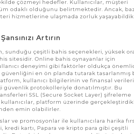
 şekilde çözmeyi hedefler. Kullanıcılar, müşteri
özüm odaklı olduğunu belirtmektedir. Ancak, ba
eri hizmetlerine ulaşmada zorluk yaşayabildikl
Şansınızı Artırın
, sunduğu çeşitli bahis seçenekleri, yüksek or
is sitesidir. Online bahis oynayanlar için
llanıcı deneyimi gibi faktörler oldukça önemlid
 güvenliğini en ön planda tutarak tasarlanmış 
atform, kullanıcı bilgilerinin ve finansal veriler
 güvenlik protokolleriyle donatılmıştır. Bu
ansferleri SSL (Secure Socket Layer) şifreleme
ullanıcılar, platform üzerinde gerçekleştirdik
nden emin olabilirler.
ar ve promosyonlar ile kullanıcılara harika fır
 kredi kartı, Papara ve kripto para gibi çeşitli