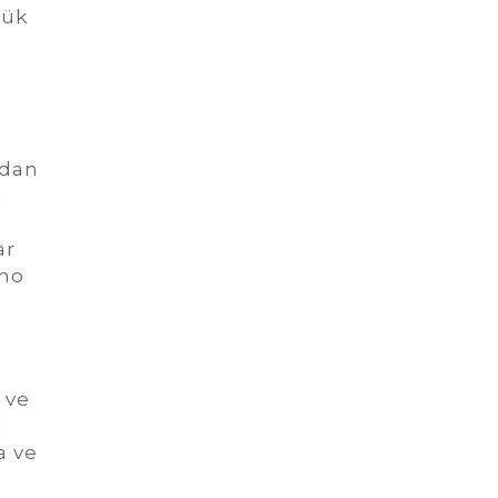
yük
ndan
i
ar
ino
 ve
i
a ve