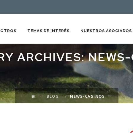
SOTROS
TEMAS DE INTERÉS
NUESTROS ASOCIADOS
RY ARCHIVES:
NEWS-
→
→
BLOG
NEWS-CASINOS