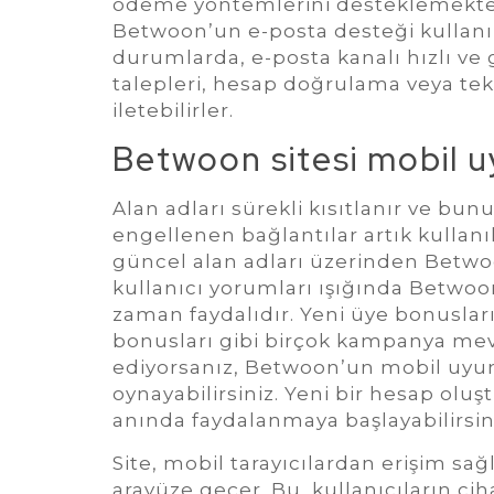
ödeme yöntemlerini desteklemektedi
Betwoon’un e-posta desteği kullanıl
durumlarda, e-posta kanalı hızlı ve 
talepleri, hesap doğrulama veya tek
iletebilirler.
Betwoon sitesi mobil 
Alan adları sürekli kısıtlanır ve bun
engellenen bağlantılar artık kullan
güncel alan adları üzerinden Betwoon
kullanıcı yorumları ışığında Betwoo
zaman faydalıdır. Yeni üye bonusları
bonusları gibi birçok kampanya mevc
ediyorsanız, Betwoon’un mobil uyum
oynayabilirsiniz. Yeni bir hesap o
anında faydalanmaya başlayabilirsin
Site, mobil tarayıcılardan erişim sa
arayüze geçer. Bu, kullanıcıların ci