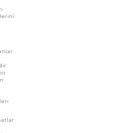
zı
erini
anlar
ir.
bir
in
leri
satlar