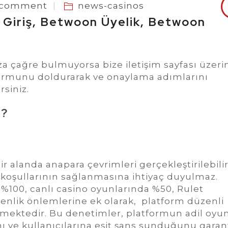
a comment
news-casinos
Giriş, Betwoon Üyelik, Betwoon
a çağre bulmuyorsa bize iletişim sayfası üzer
k formunu doldurarak ve onaylama adımlarını
siniz.
r?
 alanda anapara çevrimleri gerçekleştirilebilir
koşullarının sağlanmasına ihtiyaç duyulmaz.
 %100, canlı casino oyunlarında %50, Rulet
venlik önlemlerine ek olarak, platform düzenli
mektedir. Bu denetimler, platformun adil oyu
ını ve kullanıcılarına eşit şans sunduğunu garan