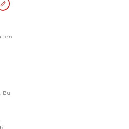
inden
. Bu
n
ti