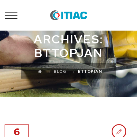
CATEGORY
ARCHIVES:
BTTOPJAN
→
→
BLOG
BTTOPJAN
6