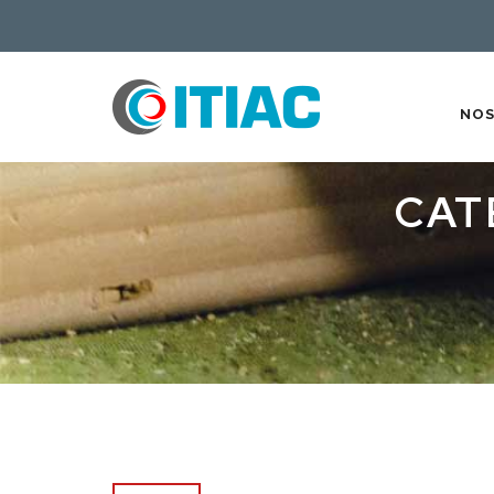
NO
CAT