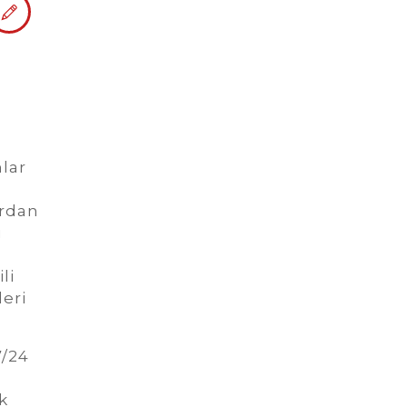
lar
b
ardan
ü
li
eri
7/24
k