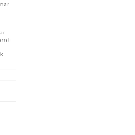
nar.
ar.
amlı
ık