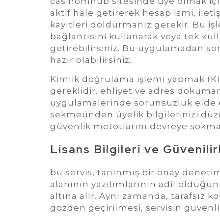
casinomhub sitesinde üye olmak içi
aktif hale getirerek hesap ismi, ilet
kayıtleri doldurmanız gerekir. Bu 
bağlantısıni kullanarak veya tek kul
getirebilirsiniz. Bu uygulamadan 
hazır olabilirsiniz.
Kimlik doğrulama işlemi yapmak (Ki
gereklidir. ehliyet ve adres doküm
uygulamalerinde sorunsuzluk elde ed
sekmeünden üyelik bilgilerinizi düz
güvenlik metotlarını devreye sok
Lisans Bilgileri ve Güvenilir
bu servis, tanınmış bir onay denetim
alanının yazılımlarının adil olduğun
altına alır. Aynı zamanda, tarafsız ko
gözden geçirilmesi, servisin güvenli