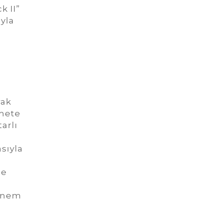
k II”
ıyla
rak
zmete
arlı
sıyla
me
 önem