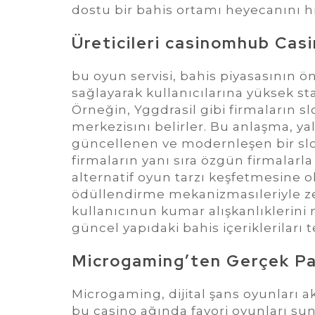
dostu bir bahis ortamı heyecanını hi
Üreticileri casinomhub Casi
bu oyun servisi, bahis piyasasının 
sağlayarak kullanıcılarına yüksek sta
Örneğin, Yggdrasil gibi firmaların s
merkezisını belirler. Bu anlaşma, y
güncellenen ve modernleşen bir sl
firmaların yanı sıra özgün firmalarl
alternatif oyun tarzı keşfetmesine ola
ödüllendirme mekanizmasıleriyle zen
kullanıcınun kumar alışkanlıkleri
güncel yapıdaki bahis içerikleriları t
Microgaming’ten Gerçek Pa
Microgaming, dijital şans oyunları ak
bu casino ağında favori oyunları sun