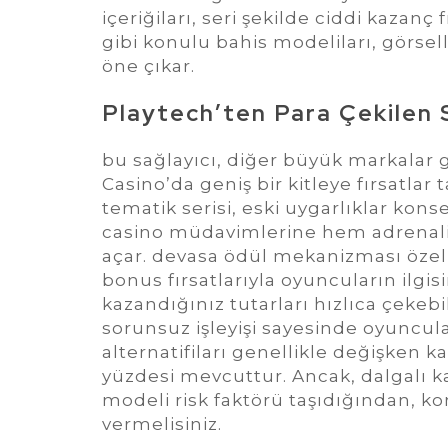
içeriğiları, seri şekilde ciddi kazanç
gibi konulu bahis modeliları, görsel
öne çıkar.
Playtech’ten Para Çekilen 
bu sağlayıcı, diğer büyük markalar g
Casino’da geniş bir kitleye fırsatlar
tematik serisi, eski uygarlıklar kon
casino müdavimlerine hem adrenali
açar. devasa ödül mekanizması özelli
bonus fırsatlarıyla oyuncuların ilgis
kazandığınız tutarları hızlıca çek
sorunsuz işleyişi sayesinde oyuncula
alternatifiları genellikle değişken 
yüzdesi mevcuttur. Ancak, dalgalı k
modeli risk faktörü taşıdığından, 
vermelisiniz.