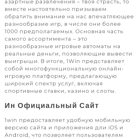
азартные развлечения – твоя страсть, то
вместе настоятельно призываем
обратить внимание на нас впечатляющее
разнообразие игр, в числе они более
1000 предполагаемых. Основная часть
самого ассортимента – это
разнообразные игровые автоматы на
реальные деньги, позволяющие вывести
выигрыши. В итоге, 1Win представляет
собой многофункциональную онлайн-
игровую платформу, предлагающую
широкий спектр услуг, включая
спортивные ставки, казино и слоты.
Ин Официальный Сайт
1win предоставляет удобную мобильную
версию сайта и приложения дли iOS и
Android, что позволяет пользователям