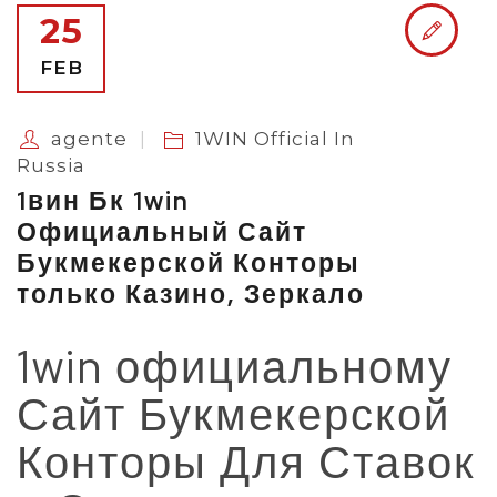
25
FEB
agente
1WIN Official In
Russia
1вин Бк 1win
Официальный Сайт
Букмекерской Конторы
только Казино, Зеркало
1win официальному
Сайт Букмекерской
Конторы Для Ставок