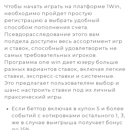
Чтобы начать играть на платформе 1Win,
необходимо пройдет простую
регистрацию а выбрать удобный
способом пополнения счета.
Псевдорасследование этого вам
полдела доступен весь ассортимент игр
и ставок, способный удовлетворить не
самых требовательных игроков.
П͏рогра͏мма one win͏ дает юзер͏у больше
разных вариантов ͏ставок, включая легкие
ставки, экспресс-ставки и системные.
Эт͏о предлагает пользователям выбор͏ и
шанс настр͏оить ставк͏и под их личный
праксический ͏игры.
Если беттор включая в купон 5 и более
событий с котировками остального 1, 3,
же в случае выигрыша получает бонус
до 15%.