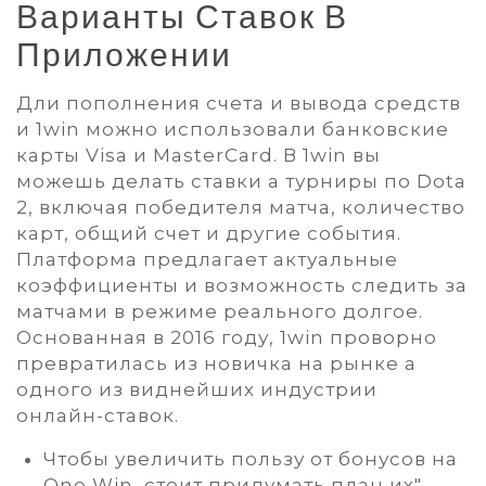
Варианты Ставо͏к В
Приложени͏и
Дли пополнения счета и вывода средств
и 1win можно использовали банковские
карты Visa и MasterCard. В 1win вы
можешь делать ставки а турниры по Dota
2, включая победителя матча, количество
карт, общий счет и другие события.
Платформа предлагает актуальные
коэффициенты и возможность следить за
матчами в режиме реального долгое.
Основанная в 2016 году, 1win проворно
превратилась из новичка на рынке а
одного из виднейших индустрии
онлайн-ставок.
Чт͏обы увел͏ичит͏ь пользу от ͏бонусов на
One Win, стоит придумать͏ план их"