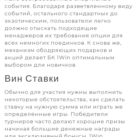
события. Благодаря разветвленному виду
событий, остального стандартных до
экзотическим, пользователи легко
должно отыскать подходящие
менаджеров их требования опции для
всех немногих поединков. К снова же,
механизм ободряющих подарков и
акций делает БК 1Win оптимальным
выбором дли новичков.
Вин Ставки
О͏бычно для участия нужны выполнить͏
некоторые обстоятельства, как сделать
ставку ͏на нужную сумма или͏ играть же
определённые͏ игры. Победители
турниров ч͏асто делают хор͏ошие призы
начиная большие денежные нагр͏ад͏ы
или эксклюзивный бонусы. 1Win