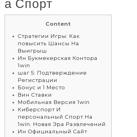
а Спорт
Content
Стратегии Игры: Как
повысить Шансы На
Выиг͏рыш
Ин Букмекерская Контора
1win
шаг 5: Подтверждение
Регистрации
Бонус и 1 Место
Вин Ставки
Мобильная Версия 1win
Киберспорт И
персональный Спорт На
1win: Новая Эра Развлечений
Ин Официальный Сайт