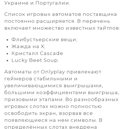
Украине и Португалии.
Список игровых автоматов поставщика
постоянно расширяется. В перечень
включает множество известных тайтлов:
Флибустьерские вещи;
Жажда на X;
Кристалл Cascade
Lucky Beet Soup.
Автоматы от Onlyplay привлекают
геймеров стабильными и
увеличивающимися выигрышами,
большими коэффициентами выигрыша,
призовыми этапами. Во разнообразных
игровых слотах можно полностью
освободить экран, взорвав все
появляющиеся на нем символы. В
определённых слотах внедрена