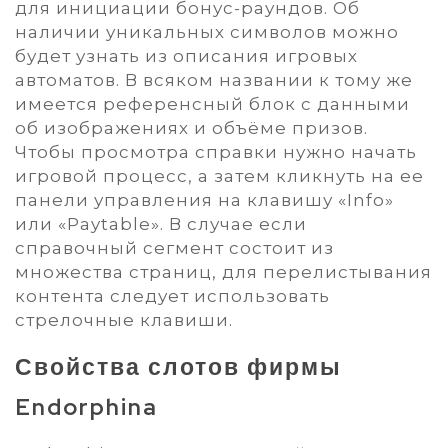
для инициации бонус-раундов. Об
наличии уникальных символов можно
будет узнать из описания игровых
автоматов. В всяком названии к тому же
имеется референсный блок с данными
об изображениях и объёме призов.
Чтобы просмотра справки нужно начать
игровой процесс, а затем кликнуть на ее
панели управления на клавишу «Info»
или «Paytable». В случае если
справочный сегмент состоит из
множества страниц, для перелистывания
контента следует использовать
стрелочные клавиши.
Свойства слотов фирмы
Endorphina