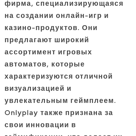
фирма, специализирующаяся
на создании онлайн-игр и
казино-продуктов. Они
предлагают широкий
ассортимент игровых
автоматов, которые
характеризуются отличной
визуализацией и
увлекательным геймплеем.
Onlyplay также признана за
свои инновации в