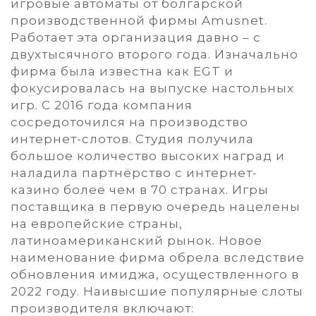
игровые автоматы от болгарской
производственной фирмы Amusnet.
Работает эта организация давно – с
двухтысячного второго года. Изначально
фирма была известна как EGT и
фокусировалась на выпуске настольных
игр. С 2016 года компания
сосредоточился на производство
интернет-слотов. Студия получила
большое количество высоких наград и
наладила партнёрство с интернет-
казино более чем в 70 странах. Игры
поставщика в первую очередь нацелены
на европейские страны,
латиноамериканский рынок. Новое
наименование фирма обрела вследствие
обновления имиджа, осуществленного в
2022 году. Наивысшие популярные слоты
производителя включают: