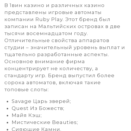
В 1вин казино и различных казино
представлены игровые автоматы
компании Ruby Play. Этот бренд был
записан на Мальтийских островах в две
тысячи восемнадцатом году.
Отличительные свойства аппаратов
студии – значительный уровень выплат и
тщательно разработанные аспекты.
Основное внимание фирма
концентрирует не количеству, а
стандарту игр. Бренд выпустил более
сорока автоматов, включая такие
топовые слоты:
Savage Царь зверей;
Quest Из Божеств;
Майя Кэш;
Мистические Beauties;
Сияющие Камни.