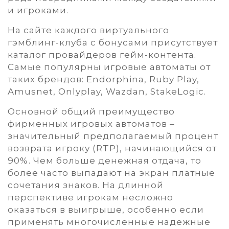
и игроками.
На сайте каждого виртуального
гэмблинг-клуба с бонусами присутствует
каталог провайдеров гейм-контента.
Самые популярны игровые автоматы от
таких брендов: Endorphina, Ruby Play,
Amusnet, Onlyplay, Wazdan, StakeLogic.
Основной общий преимущество
фирменных игровых автоматов –
значительный предполагаемый процент
возврата игроку (RTP), начинающийся от
90%. Чем больше денежная отдача, то
более часто выпадают на экран платные
сочетания знаков. На длинной
перспективе игрокам несложно
оказаться в выигрыше, особенно если
применять многочисленные надежные