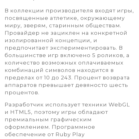
В коллекции производителя входят игры,
посвященные атлетике, окружающему
миру, зверям, старинным обществам.
Провайдер не зациклен на конкретной
изолированной концепции, и
предпочитает экспериментировать. В
большинстве игр включено 5 роликов, а
количество возможных оплачиваемых
комбинаций символов находится в
пределах от 10 до 243. Процент возврата
аппаратов превышает девяносто шесть
процентов.
Разработчик использует техники WebGL
и HTML5, поэтому игры обладают
премиальным графическим
оформлением. Программное
обеспечение от Ruby Play