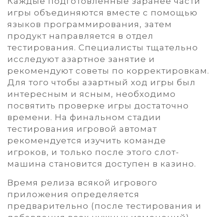
Каждые подготовленные заранее части
игры объединяются вместе с помощью
языков программирования, затем
продукт направляется в отдел
тестирования. Специалисты тщательно
исследуют азартное занятие и
рекомендуют советы по корректировкам.
Для того чтобы азартный ход игры был
интересным и ясным, необходимо
посвятить проверке игры достаточно
времени. На финальном стадии
тестирования игровой автомат
рекомендуется изучить команде
игроков, и только после этого слот-
машина становится доступен в казино.
Время релиза всякой игрового
приложения определяется
предварительно (после тестирования и