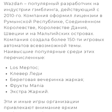
Wazdan – популярный разработчик на
индустрии гэмблинга, действующий с
2010-го. Компания оформил лицензии в
Румынской Республике, Соединённом
Королевстве, Королевстве Дания,
Швеции и на Мальтийских островах.
Компания создала более 150-ти игровых
автоматов всевозможной темы.
Наивысшие популярные среди этих
перечисленные:
Los Мертос;
Клевер Леди
Береговая вечеринка жаркая;
Фрукты Mania
Экстра Жаркий.
Эти и иные игры организации
привлекают внимание ярким