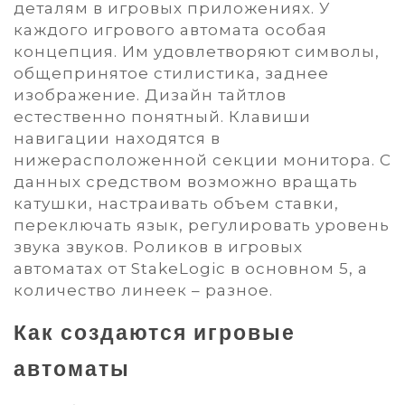
деталям в игровых приложениях. У
каждого игрового автомата особая
концепция. Им удовлетворяют символы,
общепринятое стилистика, заднее
изображение. Дизайн тайтлов
естественно понятный. Клавиши
навигации находятся в
нижерасположенной секции монитора. С
данных средством возможно вращать
катушки, настраивать объем ставки,
переключать язык, регулировать уровень
звука звуков. Роликов в игровых
автоматах от StakeLogic в основном 5, а
количество линеек – разное.
Как создаются игровые
автоматы