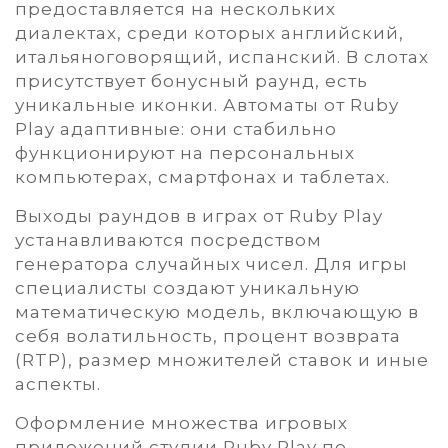
предоставляется на нескольких
диалектах, среди которых английский,
итальяноговорящий, испанский. В слотах
присутствует бонусный раунд, есть
уникальные иконки. Автоматы от Ruby
Play адаптивные: они стабильно
функционируют на персональных
компьютерах, смартфонах и таблетах.
Выходы раундов в играх от Ruby Play
устанавливаются посредством
генератора случайных чисел. Для игры
специалисты создают уникальную
математическую модель, включающую в
себя волатильность, процент возврата
(RTP), размер множителей ставок и иные
аспекты.
Оформление множества игровых
приложений студии Ruby Play по