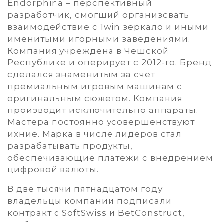
Endorphina – перспективный
разработчик, смогший организовать
взаимодействие с 1win зеркало и иными
именитыми игорными заведениями.
Компания учреждена в Чешской
Республике и оперирует с 2012-го. Бренд
сделался знаменитым за счет
премиальным игровым машинам с
оригинальным сюжетом. Компания
производит исключительно аппараты.
Мастера постоянно усовершенствуют
ихние. Марка в числе лидеров стал
разрабатывать продукты,
обеспечивающие платежи с внедрением
цифровой валюты.
В две тысячи пятнадцатом году
владельцы компании подписали
контракт с SoftSwiss и BetConstruct,