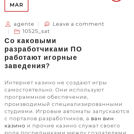
MAR
agente
Leave a comment
10525_sat
Со каковыми
разработчиками ПО
работают игорные
заведения?
Интернет казино не создают игры
самостоятельно. Они используют
программное обеспечение,
производимый специализированными
студиями. Игровые автоматы запускаются
с порталов разработчиков, а
ван вин
казино
и прочие казино служат своего
рода посредниками между создателями