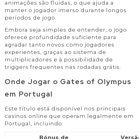
animações são fluidas‚ o que ajuda a
manter o jogador imerso durante longos
períodos de jogo.
Embora seja simples de entender‚ o jogo
oferece profundidade suficiente para
agradar tanto novos como jogadores
experientes‚ graças ao sistema de
multiplicadores e à possibilidade de
triggers frequentes nas rodadas grátis.
Onde Jogar o Gates of Olympus
em Portugal
Este título está disponível nos principais
casinos online que operam legalmente em
Portugal‚ incluindo:
Bónus de
Versã