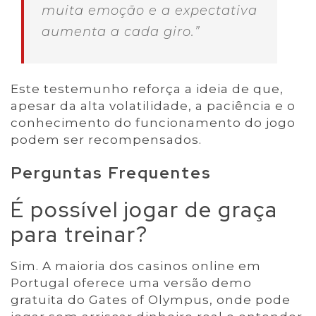
muita emoção e a expectativa
aumenta a cada giro.”
Este testemunho reforça a ideia de que‚
apesar da alta volatilidade‚ a paciência e o
conhecimento do funcionamento do jogo
podem ser recompensados.
Perguntas Frequentes
É possível jogar de graça
para treinar?
Sim. A maioria dos casinos online em
Portugal oferece uma versão demo
gratuita do Gates of Olympus‚ onde pode