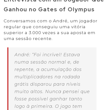
Ganhou no Gates of Olympus
Conversamos com o André‚ um jogador
regular que conseguiu uma vitória
superior a 3.000 vezes a sua aposta em
uma sessão recente.
André: “Foi incrível! Estava
numa sessão normal e‚ de
repente‚ a acumulação dos
multiplicadores na rodada
grátis disparou para níveis
muito altos. Nunca pensei que
fosse possível ganhar tanto
logo à primeira. O jogo tem