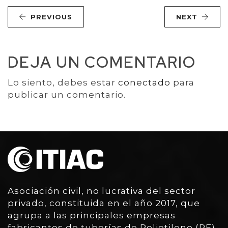
PREVIOUS
NEXT
DEJA UN COMENTARIO
Lo siento, debes estar
conectado
para
publicar un comentario.
Asociación civil, no lucrativa del sector
privado, constituida en el año 2017, que
agrupa a las principales empresas
fabricantes de tuberías de Polietileno (PE)