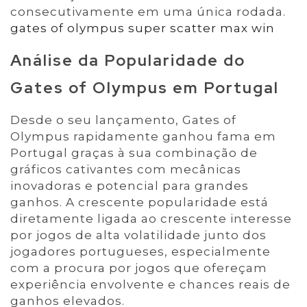
consecutivamente em uma única rodada.
gates of olympus super scatter max win
Análise da Popularidade do
Gates of Olympus em Portugal
Desde o seu lançamento‚ Gates of
Olympus rapidamente ganhou fama em
Portugal graças à sua combinação de
gráficos cativantes com mecânicas
inovadoras e potencial para grandes
ganhos. A crescente popularidade está
diretamente ligada ao crescente interesse
por jogos de alta volatilidade junto dos
jogadores portugueses‚ especialmente
com a procura por jogos que ofereçam
experiência envolvente e chances reais de
ganhos elevados.