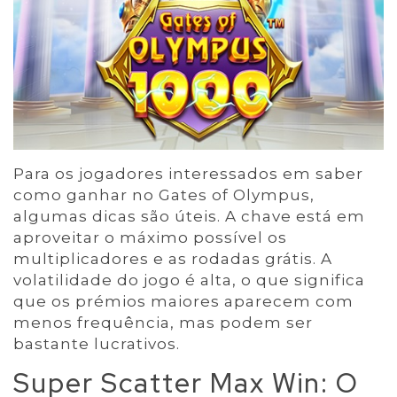
Para os jogadores interessados em saber
como ganhar no Gates of Olympus‚
algumas dicas são úteis. A chave está em
aproveitar o máximo possível os
multiplicadores e as rodadas grátis. A
volatilidade do jogo é alta‚ o que significa
que os prémios maiores aparecem com
menos frequência‚ mas podem ser
bastante lucrativos.
Super Scatter Max Win: O