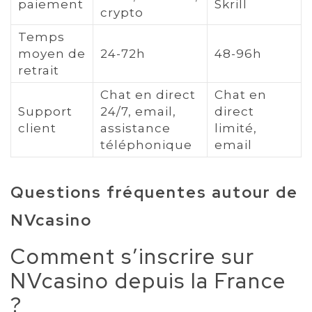
paiement
Skrill
crypto
Temps
moyen de
24-72h
48-96h
retrait
Chat en direct
Chat en
Support
24/7, email,
direct
client
assistance
limité,
téléphonique
email
Questions fréquentes autour de
NVcasino
Comment s’inscrire sur
NVcasino depuis la France
?