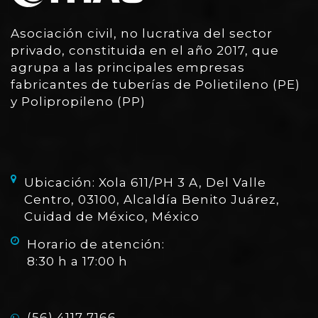
Asociación civil, no lucrativa del sector
privado, constituida en el año 2017, que
agrupa a las principales empresas
fabricantes de tuberías de Polietileno (PE)
y Polipropileno (PP)
Ubicación: Xola 611/PH 3 A, Del Valle
Centro, 03100, Alcaldía Benito Juárez,
Cuidad de México, México
Horario de atención:
8:30 h a 17:00 h
(56) 4117 7166