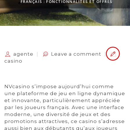
FRANÇAIS : FONCTIONNALITÉS ET OFFRES
agente
Leave a comment
casino
NVcasino s’impose aujourd’hui comme
une plateforme de jeu en ligne dynamique
et innovante, particulièrement appréciée
par les joueurs français. Avec une interface
moderne, une diversité de jeux et des
promotions attractives, ce casino s’adresse
aussi bien aux débutants qu’aux joueurs