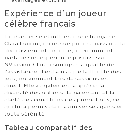
avantages exclusifs.
Expérience d’un joueur
célèbre français
La chanteuse et influenceuse française
Clara Luciani, reconnue pour sa passion du
divertissement en ligne, a récemment
partagé son expérience positive sur
NVcasino. Clara a souligné la qualité de
l’assistance client ainsi que la fluidité des
jeux, notamment lors de sessions en
direct. Elle a également apprécié la
diversité des options de paiement et la
clarté des conditions des promotions, ce
qui lui a permis de maximiser ses gains en
toute sérénité.
Tableau comparatif des