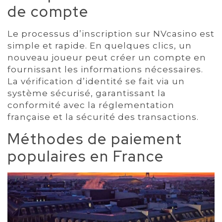
de compte
Le processus d’inscription sur NVcasino est
simple et rapide. En quelques clics, un
nouveau joueur peut créer un compte en
fournissant les informations nécessaires.
La vérification d’identité se fait via un
système sécurisé, garantissant la
conformité avec la réglementation
française et la sécurité des transactions.
Méthodes de paiement
populaires en France