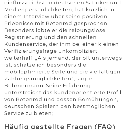
einflussreichsten deutschen Satiriker und
Medienpersönlichkeiten, hat kürzlich in
einem Interview über seine positiven
Erlebnisse mit Betonred gesprochen.
Besonders lobte er die reibungslose
Registrierung und den schnellen
Kundenservice, der ihm bei einer kleinen
Verifizierungsfrage unkompliziert
weiterhalf. „Als jemand, der oft unterwegs
ist, schätze ich besonders die
mobiloptimierte Seite und die vielfältigen
Zahlungsmöglichkeiten“, sagte
Böhmermann. Seine Erfahrung
unterstreicht das kundenorientierte Profil
von Betonred und dessen Bemühungen,
deutschen Spielern den bestmöglichen
Service zu bieten;
Häufig gestellte Fragen (FAQ)