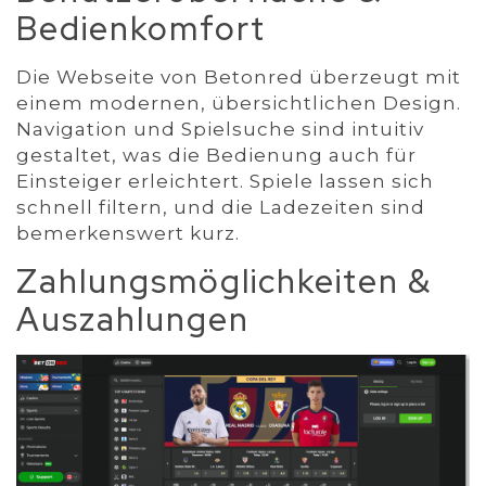
Bedienkomfort
Die Webseite von Betonred überzeugt mit
einem modernen, übersichtlichen Design.
Navigation und Spielsuche sind intuitiv
gestaltet, was die Bedienung auch für
Einsteiger erleichtert. Spiele lassen sich
schnell filtern, und die Ladezeiten sind
bemerkenswert kurz.
Zahlungsmöglichkeiten &
Auszahlungen