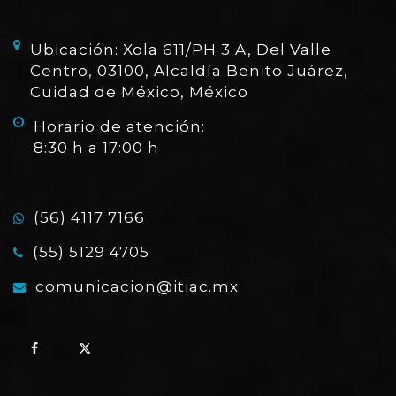
Ubicación: Xola 611/PH 3 A, Del Valle
Centro, 03100, Alcaldía Benito Juárez,
Cuidad de México, México
Horario de atención:
8:30 h a 17:00 h
(56) 4117 7166
(55) 5129 4705
comunicacion@itiac.mx