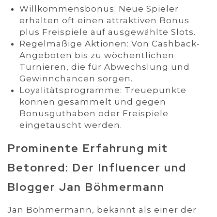
Willkommensbonus: Neue Spieler
erhalten oft einen attraktiven Bonus
plus Freispiele auf ausgewählte Slots.
Regelmäßige Aktionen: Von Cashback-
Angeboten bis zu wöchentlichen
Turnieren, die für Abwechslung und
Gewinnchancen sorgen.
Loyalitätsprogramme: Treuepunkte
können gesammelt und gegen
Bonusguthaben oder Freispiele
eingetauscht werden.
Prominente Erfahrung mit
Betonred: Der Influencer und
Blogger Jan Böhmermann
Jan Böhmermann, bekannt als einer der