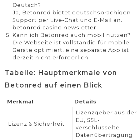
Deutsch?
Ja, Betonred bietet deutschsprachigen
Support per Live-Chat und E-Mail an.
betonred casino newsletter
Kann ich Betonred auch mobil nutzen?
Die Webseite ist vollständig für mobile
Geräte optimiert, eine separate App ist
derzeit nicht erforderlich.
Tabelle: Hauptmerkmale von
Betonred auf einen Blick
Merkmal
Details
Lizenzgeber aus der
EU, SSL-
Lizenz & Sicherheit
verschlüsselte
Datenübertragung