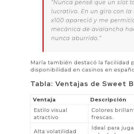
“Nunca pensé que un slot ta
lucrativo. En un giro con la
x100 apareció y me permiti
mecánica de avalancha hac
nunca aburrido.”
María también destacó la facilidad pa
disponibilidad en casinos en españo
Tabla: Ventajas de Sweet 
Ventaja
Descripción
Estilo visual
Colores brilla
atractivo
frescas.
Ideal para ju
Alta volatilidad