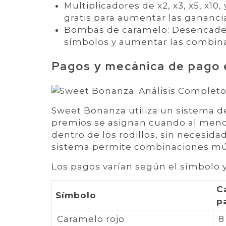
Multiplicadores de x2, x3, x5, x1
gratis para aumentar las gananci
Bombas de caramelo: Desencaden
símbolos y aumentar las combin
Pagos y mecánica de pago
Sweet Bonanza utiliza un sistema de
premios se asignan cuando al meno
dentro de los rodillos, sin necesida
sistema permite combinaciones múl
Los pagos varían según el símbolo y
C
Símbolo
p
Caramelo rojo
8