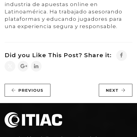
industria de apuestas online en
Latinoamérica. Ha trabajado asesorando
plataformas y educando jugadores para
una experiencia segura y responsable.
Did you Like This Post? Share it:
PREVIOUS
NEXT