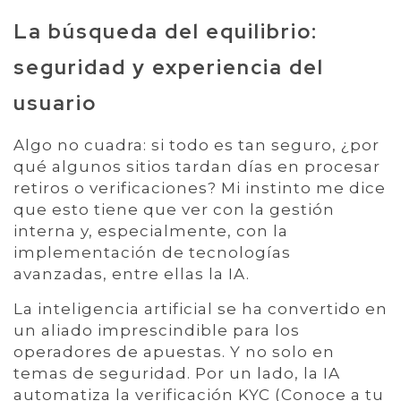
La búsqueda del equilibrio:
seguridad y experiencia del
usuario
Algo no cuadra: si todo es tan seguro, ¿por
qué algunos sitios tardan días en procesar
retiros o verificaciones? Mi instinto me dice
que esto tiene que ver con la gestión
interna y, especialmente, con la
implementación de tecnologías
avanzadas, entre ellas la IA.
La inteligencia artificial se ha convertido en
un aliado imprescindible para los
operadores de apuestas. Y no solo en
temas de seguridad. Por un lado, la IA
automatiza la verificación KYC (Conoce a tu