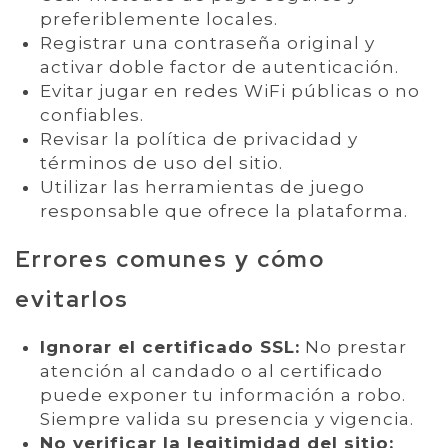
preferiblemente locales.
Registrar una contraseña original y
activar doble factor de autenticación.
Evitar jugar en redes WiFi públicas o no
confiables.
Revisar la política de privacidad y
términos de uso del sitio.
Utilizar las herramientas de juego
responsable que ofrece la plataforma.
Errores comunes y cómo
evitarlos
Ignorar el certificado SSL:
No prestar
atención al candado o al certificado
puede exponer tu información a robo.
Siempre valida su presencia y vigencia.
No verificar la legitimidad del sitio: