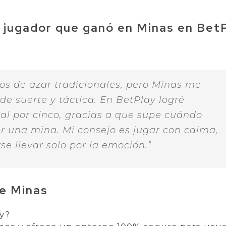
n jugador que ganó en Minas en Bet
gos de azar tradicionales, pero Minas me
e suerte y táctica. En BetPlay logré
ial por cinco, gracias a que supe cuándo
or una mina. Mi consejo es jugar con calma,
se llevar solo por la emoción.”
e Minas
y?