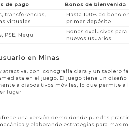
s de pago
Bonos de bienvenida
s, transferencias,
Hasta 100% de bono e
ras virtuales
primer depósito
Bonos exclusivos para
s, PSE, Nequi
nuevos usuarios
 usuario en Minas
 atractiva, con iconografía clara y un tablero fá
nmediata en el juego. El juego tiene un diseño
nte a dispositivos móviles, lo que permite a 
er lugar.
y ofrece una versión demo donde puedes practi
a mecánica y elaborando estrategias para maxim