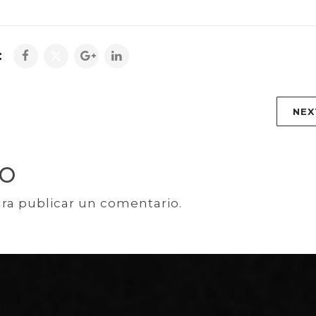
:
NEX
IO
ra publicar un comentario.