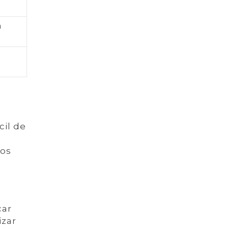
n
cil de
los
car
izar