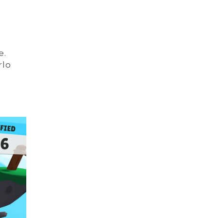
e.
rlo