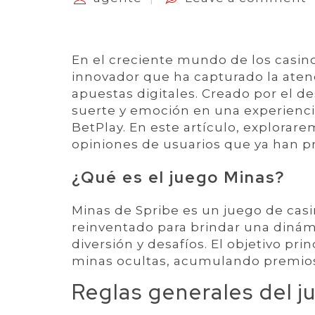
En el creciente mundo de los casin
innovador que ha capturado la aten
apuestas digitales. Creado por el de
suerte y emoción en una experienci
BetPlay. En este artículo, explorar
opiniones de usuarios que ya han p
¿Qué es el juego Minas?
Minas de Spribe es un juego de casi
reinventado para brindar una dinám
diversión y desafíos. El objetivo pri
minas ocultas, acumulando premio
Reglas generales del j