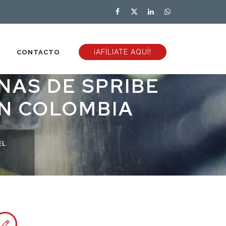
¡AFÍLIATE AQUÍ!
CONTACTO
NAS DE SPRIBE
EN COLOMBIA
EL
N