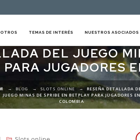
SOTROS
TEMAS DE INTERÉS
NUESTROS ASOCIADOS
LADA DEL JUEGO MI
 PARA JUGADORES 
→
→
→
BLOG
SLOTS ONLINE
RESEÑA DETALLADA D
JUEGO MINAS DE SPRIBE EN BETPLAY PARA JUGADORES E
COLOMBIA
Slots online