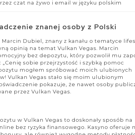
zez czat na żywo i email w języku polskim
adczenie znanej osoby z Polski
 Marcin Dubiel, znany z kanału o tematyce lifes
ywną opinią na temat Vulkan Vegas. Marcin
mocyjny bez depozytu, który pozwolił mu zap
: „Cenię sobie przejrzystość i szybką pomoc
depozytu mogłem spróbować moich ulubionych
ów! Vulkan Vegas stało się moim ulubionym
doświadczenie pokazuje, że nawet osoby public
wane przez Vulkan Vegas.
zytu w Vulkan Vegas to doskonały sposób na
line bez ryzyka finansowego. Kasyno oferuje n
e bonusy, ale również wygodne metody płatnośc