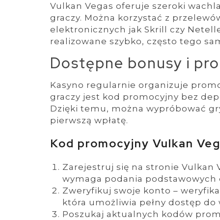
Vulkan Vegas oferuje szeroki wachl
graczy. Można korzystać z przelewów
elektronicznych jak Skrill czy Netel
realizowane szybko, często tego sa
Dostępne bonusy i pr
Kasyno regularnie organizuje prom
graczy jest kod promocyjny bez dep
Dzięki temu, można wypróbować gry 
pierwszą wpłatę.
Kod promocyjny Vulkan Ve
Zarejestruj się na stronie Vulkan V
wymaga podania podstawowych d
Zweryfikuj swoje konto – weryfi
która umożliwia pełny dostęp do 
Poszukaj aktualnych kodów promo