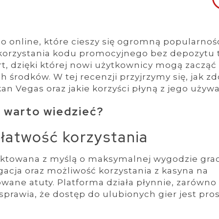
 online, które cieszy się ogromną popularnoś
ykorzystania kodu promocyjnego bez depozytu 
rt, dzięki której nowi użytkownicy mogą zacząć
 środków. W tej recenzji przyjrzymy się, jak z
kan Vegas oraz jakie korzyści płyną z jego używa
 warto wiedzieć?
i łatwość korzystania
ektowana z myślą o maksymalnej wygodzie grac
gacja oraz możliwość korzystania z kasyna na
ane atuty. Platforma działa płynnie, zarówno
sprawia, że dostęp do ulubionych gier jest pros