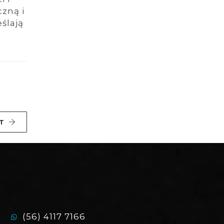
czną i
ślają
T
(56) 4117 7166