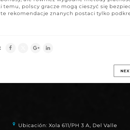
ki temu, polscy gracze mogą cieszyć się bezpie
iste rekomendacje znanych postaci tylko podkre
:
NEX
Ubicación: Xola 611/PH 3 A, Del Valle