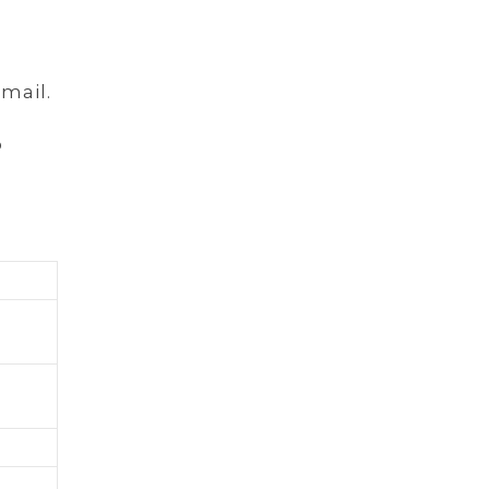
mail.
o