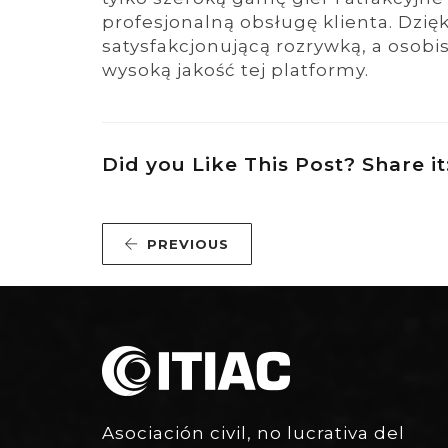
profesjonalną obsługę klienta. Dzię
satysfakcjonującą rozrywką, a osob
wysoką jakość tej platformy.
Did you Like This Post? Share it
PREVIOUS
Asociación civil, no lucrativa del