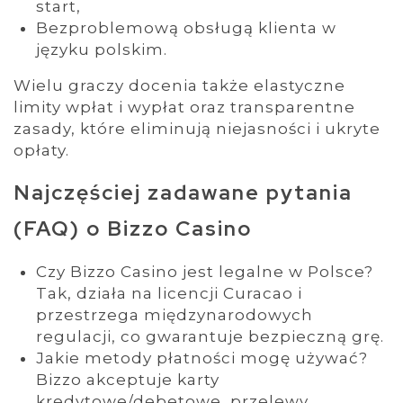
start,
Bezproblemową obsługą klienta w
języku polskim.
Wielu graczy docenia także elastyczne
limity wpłat i wypłat oraz transparentne
zasady, które eliminują niejasności i ukryte
opłaty.
Najczęściej zadawane pytania
(FAQ) o Bizzo Casino
Czy Bizzo Casino jest legalne w Polsce?
Tak, działa na licencji Curacao i
przestrzega międzynarodowych
regulacji, co gwarantuje bezpieczną grę.
Jakie metody płatności mogę używać?
Bizzo akceptuje karty
kredytowe/debetowe, przelewy