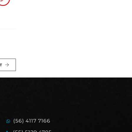
T
(56) 4117 7166