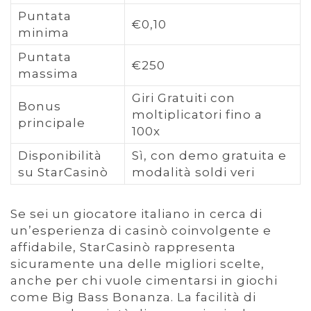
Puntata
€0,10
minima
Puntata
€250
massima
Giri Gratuiti con
Bonus
moltiplicatori fino a
principale
100x
Disponibilità
Sì, con demo gratuita e
su StarCasinò
modalità soldi veri
Se sei un giocatore italiano in cerca di
un’esperienza di casinò coinvolgente e
affidabile, StarCasinò rappresenta
sicuramente una delle migliori scelte,
anche per chi vuole cimentarsi in giochi
come Big Bass Bonanza. La facilità di