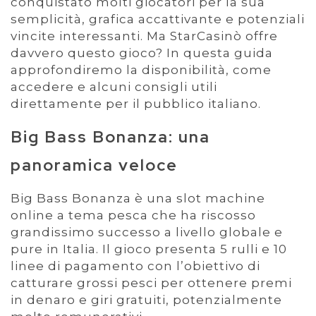
conquistato molti giocatori per la sua
semplicità, grafica accattivante e potenziali
vincite interessanti. Ma StarCasinò offre
davvero questo gioco? In questa guida
approfondiremo la disponibilità, come
accedere e alcuni consigli utili
direttamente per il pubblico italiano.
Big Bass Bonanza: una
panoramica veloce
Big Bass Bonanza è una slot machine
online a tema pesca che ha riscosso
grandissimo successo a livello globale e
pure in Italia. Il gioco presenta 5 rulli e 10
linee di pagamento con l’obiettivo di
catturare grossi pesci per ottenere premi
in denaro e giri gratuiti, potenzialmente