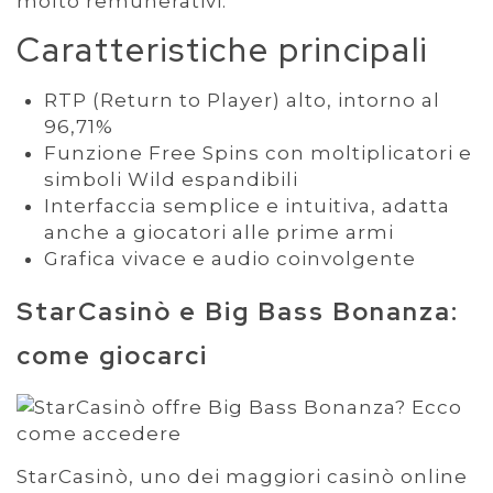
molto remunerativi.
Caratteristiche principali
RTP (Return to Player) alto, intorno al
96,71%
Funzione Free Spins con moltiplicatori e
simboli Wild espandibili
Interfaccia semplice e intuitiva, adatta
anche a giocatori alle prime armi
Grafica vivace e audio coinvolgente
StarCasinò e Big Bass Bonanza:
come giocarci
StarCasinò, uno dei maggiori casinò online