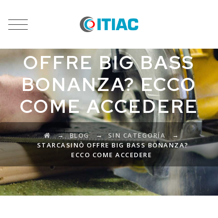
STARCASINÒ
OFFRE BIG BASS
BONANZA? ECCO
COME ACCEDERE
→
→
→
BLOG
SIN CATEGORÍA
STARCASINÒ OFFRE BIG BASS BONANZA?
ECCO COME ACCEDERE