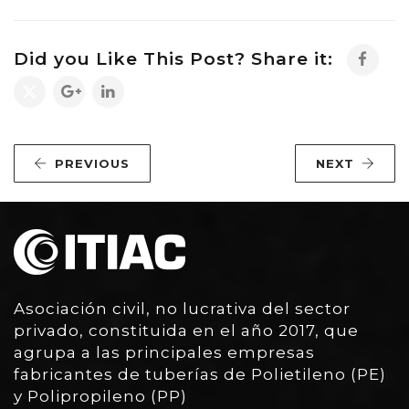
Did you Like This Post? Share it:
PREVIOUS
NEXT
Asociación civil, no lucrativa del sector
privado, constituida en el año 2017, que
agrupa a las principales empresas
fabricantes de tuberías de Polietileno (PE)
y Polipropileno (PP)