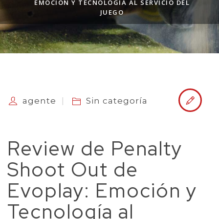
EMOCIÓN Y TECNOLOGÍA AL SERVICIO DEL
JUEGO
agente
Sin categoría
Review de Penalty
Shoot Out de
Evoplay: Emoción y
Tecnología al