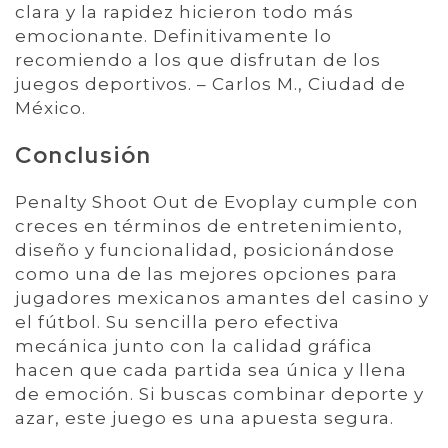
clara y la rapidez hicieron todo más
emocionante. Definitivamente lo
recomiendo a los que disfrutan de los
juegos deportivos. – Carlos M., Ciudad de
México.
Conclusión
Penalty Shoot Out de Evoplay cumple con
creces en términos de entretenimiento,
diseño y funcionalidad, posicionándose
como una de las mejores opciones para
jugadores mexicanos amantes del casino y
el fútbol. Su sencilla pero efectiva
mecánica junto con la calidad gráfica
hacen que cada partida sea única y llena
de emoción. Si buscas combinar deporte y
azar, este juego es una apuesta segura.