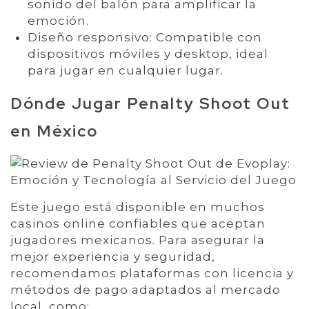
sonido del balón para amplificar la
emoción.
Diseño responsivo: Compatible con
dispositivos móviles y desktop, ideal
para jugar en cualquier lugar.
Dónde Jugar Penalty Shoot Out
en México
Este juego está disponible en muchos
casinos online confiables que aceptan
jugadores mexicanos. Para asegurar la
mejor experiencia y seguridad,
recomendamos plataformas con licencia y
métodos de pago adaptados al mercado
local, como: