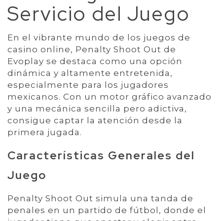
Servicio del Juego
En el vibrante mundo de los juegos de
casino online, Penalty Shoot Out de
Evoplay se destaca como una opción
dinámica y altamente entretenida,
especialmente para los jugadores
mexicanos. Con un motor gráfico avanzado
y una mecánica sencilla pero adictiva,
consigue captar la atención desde la
primera jugada.
Características Generales del
Juego
Penalty Shoot Out simula una tanda de
penales en un partido de fútbol, donde el