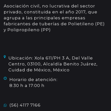
Asociación civil, no lucrativa del sector
privado, constituida en el año 2017, que
agrupa a las principales empresas
fabricantes de tuberías de Polietileno (PE)
y Polipropileno (PP)
Ubicación: Xola 611/PH 3 A, Del Valle
Centro, 03100, Alcaldía Benito Juárez,
Cuidad de México, México
Horario de atención:
8:30 h a 17:00 h
(56) 4117 7166