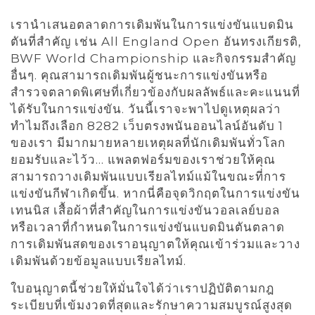
เรานําเสนอตลาดการเดิมพันในการแข่งขันแบดมิน
ตันที่สําคัญ เช่น All England Open อันทรงเกียรติ,
BWF World Championship และกิจกรรมสําคัญ
อื่นๆ. คุณสามารถเดิมพันผู้ชนะการแข่งขันหรือ
สํารวจตลาดพิเศษที่เกี่ยวข้องกับผลลัพธ์และคะแนนที่
ได้รับในการแข่งขัน. วันนี้เราจะพาไปดูเหตุผลว่า
ทำไมถึงเลือก 8282 เว็บตรงพนันออนไลน์อันดับ 1
ของเรา มีมากมายหลายเหตุผลที่นักเดิมพันทั่วโลก
ยอมรับและไว้ว… แพลตฟอร์มของเราช่วยให้คุณ
สามารถวางเดิมพันแบบเรียลไทม์แม้ในขณะที่การ
แข่งขันกีฬาเกิดขึ้น. หากนี่คือจุดวิกฤตในการแข่งขัน
เทนนิส เสื้อผ้าที่สําคัญในการแข่งขันวอลเลย์บอล
หรือเวลาที่กําหนดในการแข่งขันแบดมินตันตลาด
การเดิมพันสดของเราอนุญาตให้คุณเข้าร่วมและวาง
เดิมพันด้วยข้อมูลแบบเรียลไทม์.
ใบอนุญาตนี้ช่วยให้มั่นใจได้ว่าเราปฏิบัติตามกฎ
ระเบียบที่เข้มงวดที่สุดและรักษาความสมบูรณ์สูงสุด