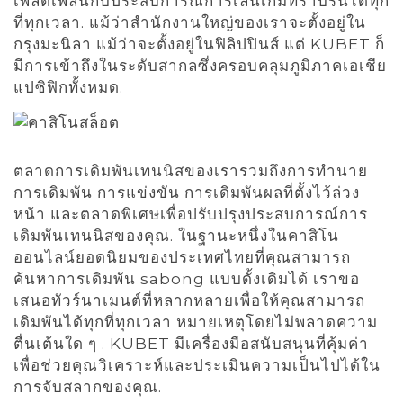
เพลิดเพลินกับประสบการณ์การเล่นเกมที่ราบรื่นได้ทุก
ที่ทุกเวลา. แม้ว่าสํานักงานใหญ่ของเราจะตั้งอยู่ใน
กรุงมะนิลา แม้ว่าจะตั้งอยู่ในฟิลิปปินส์ แต่ KUBET ก็
มีการเข้าถึงในระดับสากลซึ่งครอบคลุมภูมิภาคเอเชีย
แปซิฟิกทั้งหมด.
ตลาดการเดิมพันเทนนิสของเรารวมถึงการทํานาย
การเดิมพัน การแข่งขัน การเดิมพันผลที่ตั้งไว้ล่วง
หน้า และตลาดพิเศษเพื่อปรับปรุงประสบการณ์การ
เดิมพันเทนนิสของคุณ. ในฐานะหนึ่งในคาสิโน
ออนไลน์ยอดนิยมของประเทศไทยที่คุณสามารถ
ค้นหาการเดิมพัน sabong แบบดั้งเดิมได้ เราขอ
เสนอทัวร์นาเมนต์ที่หลากหลายเพื่อให้คุณสามารถ
เดิมพันได้ทุกที่ทุกเวลา หมายเหตุโดยไม่พลาดความ
ตื่นเต้นใด ๆ . KUBET มีเครื่องมือสนับสนุนที่คุ้มค่า
เพื่อช่วยคุณวิเคราะห์และประเมินความเป็นไปได้ใน
การจับสลากของคุณ.