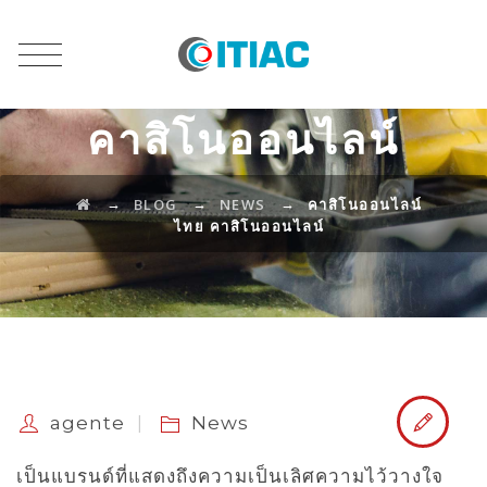
คาสิโนออนไลน์ ไทย
คาสิโนออนไลน์
→
→
→
BLOG
NEWS
คาสิโนออนไลน์
ไทย คาสิโนออนไลน์
agente
News
เป็นแบรนด์ที่แสดงถึงความเป็นเลิศความไว้วางใจ