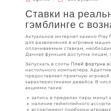
Ставки на реаль
гэмблинге с воз
Актуальное интернет казино Play
для развлечения в игровые машин
оплачиваемым ставкам, необходимо
Данная функция доступна лицам,
Запускать в слоты
Плей фортуна
во
настольного компьютера. Адаптив
предоставляет приятную игровой 
характеристиками девайса. В числ
акциями такие:
запись в пределах пары минут
наличие геймплейного ассорти
ассортимент подборки игровых