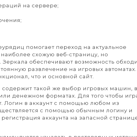
ераций на сервере;
ючения;
еурядиц помогает переход на актуальное
 наиболее схожую веб-страницу, но
. Зеркала обеспечивают возможность обход
тоянную развлечение на игровых автоматах.
кционал, что и основной сайт.
a содержит такой же выбор игровых машин, 
или денежном форматах. Для того чтобы игр
нт. Логин в аккаунт с помощью любом из
уществляется с помощью обычным логину и
 регистрация аккаунта на запасной страниц