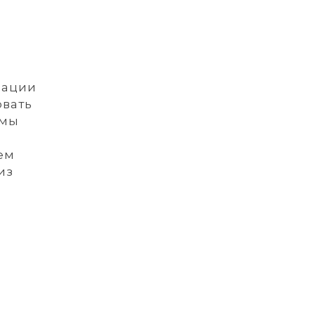
иации
овать
ммы
ем
из