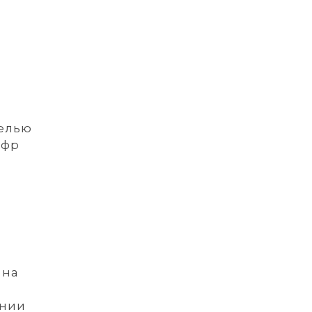
целью
ифр
 на
ании