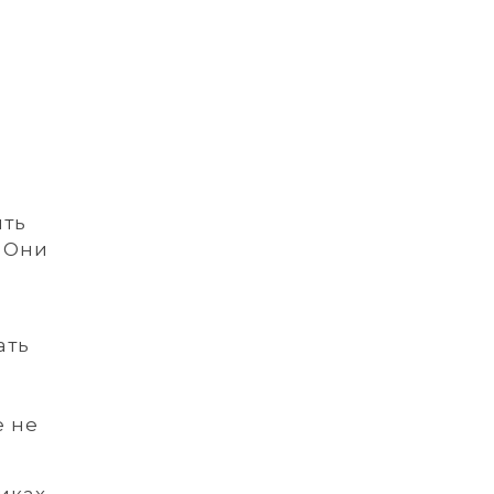
ить
 Они
в
ать
е не