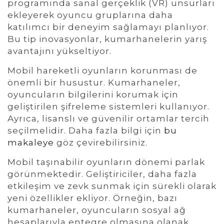
programında sanal gerçeklik (VR) unsurları
ekleyerek oyuncu gruplarına daha
katılımcı bir deneyim sağlamayı planlıyor.
Bu tip inovasyonlar, kumarhanelerin yarış
avantajını yükseltiyor.
Mobil hareketli oyunların korunması de
önemli bir husustur. Kumarhaneler,
oyuncuların bilgilerini korumak için
geliştirilen şifreleme sistemleri kullanıyor.
Ayrıca, lisanslı ve güvenilir ortamlar tercih
seçilmelidir. Daha fazla bilgi için
bu
makaleye
göz çevirebilirsiniz.
Mobil taşınabilir oyunların dönemi parlak
görünmektedir. Geliştiriciler, daha fazla
etkileşim ve zevk sunmak için sürekli olarak
yeni özellikler ekliyor. Örneğin, bazı
kumarhaneler, oyuncuların sosyal ağ
hesaplarıyla entegre olmasına olanak