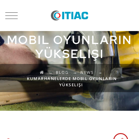
KUMARHANELERDE
MOBIL OYUNLARIN
YÜKSELIŞI
→
→
→
BLOG
NEWS
KUMARHANELERDE MOBIL OYUNLARIN
YÜKSELIŞI