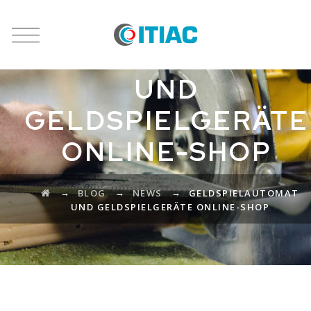
GELDSPIELAUTOMA
UND
GELDSPIELGERÄTE
ONLINE-SHOP
→
→
→
BLOG
NEWS
GELDSPIELAUTOMAT
UND GELDSPIELGERÄTE ONLINE-SHOP