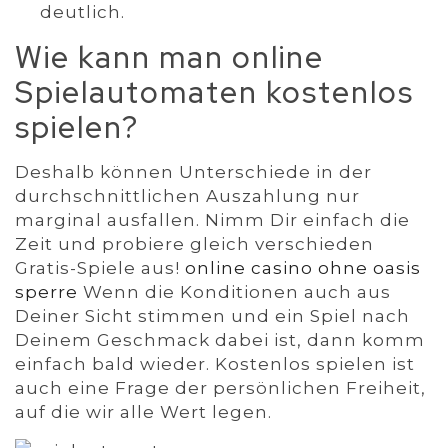
deutlich.
Wie kann man online
Spielautomaten kostenlos
spielen?
Deshalb können Unterschiede in der
durchschnittlichen Auszahlung nur
marginal ausfallen. Nimm Dir einfach die
Zeit und probiere gleich verschieden
Gratis-Spiele aus!
online casino ohne oasis
sperre
Wenn die Konditionen auch aus
Deiner Sicht stimmen und ein Spiel nach
Deinem Geschmack dabei ist, dann komm
einfach bald wieder. Kostenlos spielen ist
auch eine Frage der persönlichen Freiheit,
auf die wir alle Wert legen.