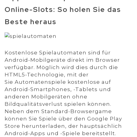
Online-Slots: So holen Sie das
Beste heraus
Kostenlose Spielautomaten sind für
Android-Mobilgeräte direkt im Browser
verfügbar. Möglich wird dies durch die
HTML5-Technologie, mit der
Sie Automatenspiele kostenlose auf
Android-Smartphones, -Tablets und
anderen Mobilgeräten ohne
Bildqualitätsverlust spielen können.
Neben dem Standard-Browsergame
können Sie Spiele über den Google Play
Store herunterladen, der hauptsächlich
Android-Apps und -Spiele bereitstellt.