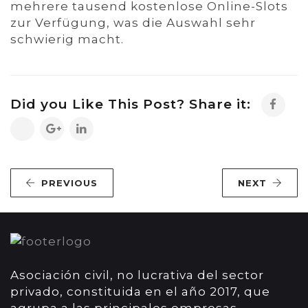
mehrere tausend kostenlose Online-Slots
zur Verfügung, was die Auswahl sehr
schwierig macht.
Did you Like This Post? Share it:
PREVIOUS
NEXT
Asociación civil, no lucrativa del sector
privado, constituida en el año 2017, que
agrupa a las principales empresas