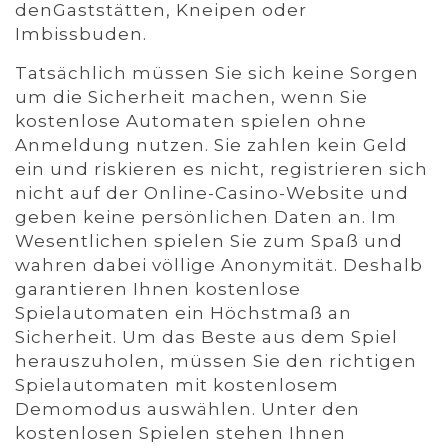
denGaststätten, Kneipen oder
Imbissbuden.
Tatsächlich müssen Sie sich keine Sorgen
um die Sicherheit machen, wenn Sie
kostenlose Automaten spielen ohne
Anmeldung nutzen. Sie zahlen kein Geld
ein und riskieren es nicht, registrieren sich
nicht auf der Online-Casino-Website und
geben keine persönlichen Daten an. Im
Wesentlichen spielen Sie zum Spaß und
wahren dabei völlige Anonymität. Deshalb
garantieren Ihnen kostenlose
Spielautomaten ein Höchstmaß an
Sicherheit. Um das Beste aus dem Spiel
herauszuholen, müssen Sie den richtigen
Spielautomaten mit kostenlosem
Demomodus auswählen. Unter den
kostenlosen Spielen stehen Ihnen