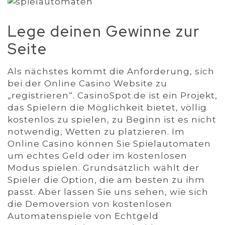
Lege deinen Gewinne zur
Seite
Als nächstes kommt die Anforderung, sich
bei der Online Casino Website zu
„registrieren“. CasinoSpot.de ist ein Projekt,
das Spielern die Möglichkeit bietet, völlig
kostenlos zu spielen, zu Beginn ist es nicht
notwendig, Wetten zu platzieren. Im
Online Casino können Sie Spielautomaten
um echtes Geld oder im kostenlosen
Modus spielen. Grundsätzlich wählt der
Spieler die Option, die am besten zu ihm
passt. Aber lassen Sie uns sehen, wie sich
die Demoversion von kostenlosen
Automatenspiele von Echtgeld