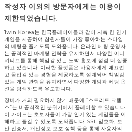
작성자 이외의 방문자에게는 이용이
제한되었습니다.
1win Korea는 한국플레이어들과 같이 저축 한 인기
게임을 제공하여 참원자들이 가장 좋아하는 스타일
의 베팅을 즐기도록 도와줍니다. 온라인 베팅 운영자
는 공격적인 마케팅 전략을 유지하면서 다양한 이니
셔티브를 통해 책임감 있는 도박 홍보에 점점 더 집중
하고 있습니다. 이러한 플랫폼은 사용자에게 매끄럽
고 몰입감 있는 경험을 제공하도록 설계되어 책임감
있는 게임 관행을 유지하면서 다양한 게임과 베팅 옵
션을 탐색하도록 유도합니다.
장비가 거의 필요하지 않기 때문에 “스트리트 크랩
스”는 비공식적인 분위기에서 플레이할 수 있습니다.
이 가이드는 초보자들이 가장 인기 있는 게임들을 이
해하고 즐길 수 있도록 도와줍니다. SSL 암호화, 보
안 인증서, 개인정보 보호 정책 등을 통해 사용자의