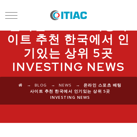
온라인 스포츠 배팅사
이트 추천 한국에서 인
기있는 상위 5곳
INVESTING NEWS
→
→
→
BLOG
NEWS
온라인 스포츠 배팅
사이트 추천 한국에서 인기있는 상위 5곳
INVESTING NEWS