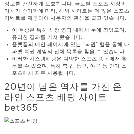
정보를 안전하게 보호합니다. 글로벌 스포츠 시장의
가치가 증가함에 따라, 해외 사이트는 더 많은 스포츠
이벤트를 제공하여 사용자의 관심을 끌고 있습니다.
이 현상은 특히 시장 영역 내에서 눈에 띄었으며,
유리한 결과를 가져 왔습니다.
플랫폼의 메인 페이지에 있는 “복권” 탭을 통해 다
파벳 복권 게임의 전체 목록을 찾을 수 있습니다.
이러한 시스템배팅은 다양한 스포츠 종목에서 활
용될 수 있으며, 특히 축구, 농구, 야구 등 인기 스
포츠에서 자주 사용됩니다.
20년이 넘은 역사를 가진 온
라인 스포츠 베팅 사이트
bet365