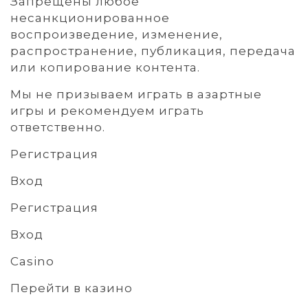
Запрещены любое
несанкционированное
воспроизведение, изменение,
распространение, публикация, передача
или копирование контента.
Мы не призываем играть в азартные
игры и рекомендуем играть
ответственно.
Регистрация
Вход
Регистрация
Вход
Casino
Перейти в казино