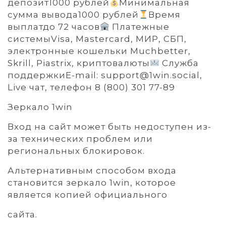
депозит1000 рублей
Минимальная
сумма вывода1000 рублей
Время
выплатдо 72 часов
Платежные
системыVisa, Mastercard, МИР, СБП,
электронные кошельки Muchbetter,
Skrill, Piastrix, криптовалюты
Служба
поддержкиE-mail: support@1win.social,
Live чат, телефон 8 (800) 301 77-89
Зеркало 1win
Вход на сайт может быть недоступен из-
за технических проблем или
региональных блокировок.
Альтернативным способом входа
становится зеркало 1win, которое
является копией официального
сайта.