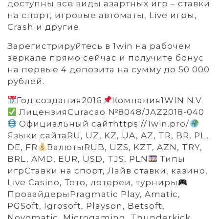
доступны все виды азартных игр – ставки
на спорт, игровые автоматы, Live игры,
Crash и другие.
Зарегистрируйтесь в 1win на рабочем
зеркале прямо сейчас и получите бонус
на первые 4 депозита на сумму до 50 000
рублей.
Год создания2016
Компания1WIN N.V.
ЛицензияCuracao №8048/JAZ2018-040
Официальный сайтhttps://1win.pro/
Языки сайтаRU, UZ, KZ, UA, AZ, TR, BR, PL,
DE, FR
ВалютыRUB, UZS, KZT, AZN, TRY,
BRL, AMD, EUR, USD, TJS, PLN
Типы
игрСтавки на спорт, Лайв ставки, казино,
Live Casino, Тото, лотереи, турниры
ПровайдерыPragmatic Play, Amatic,
PGSoft, Igrosoft, Playson, Betsoft,
Novomatic, Microgaming, Thunderkick,