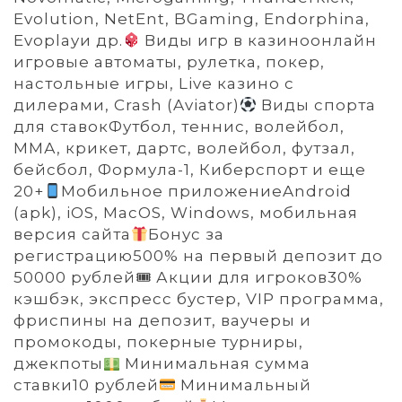
Evolution, NetEnt, BGaming, Endorphina,
Evoplayи др.
Виды игр в казиноонлайн
игровые автоматы, рулетка, покер,
настольные игры, Live казино с
дилерами, Crash (Aviator)
Виды спорта
для ставокФутбол, теннис, волейбол,
ММА, крикет, дартс, волейбол, футзал,
бейсбол, Формула-1, Киберспорт и еще
20+
Мобильное приложениеAndroid
(apk), iOS, MacOS, Windows, мобильная
версия сайта
Бонус за
регистрацию500% на первый депозит до
50000 рублей🎟 Акции для игроков30%
кэшбэк, экспресс бустер, VIP программа,
фриспины на депозит, ваучеры и
промокоды, покерные турниры,
джекпоты
Минимальная сумма
ставки10 рублей
Минимальный