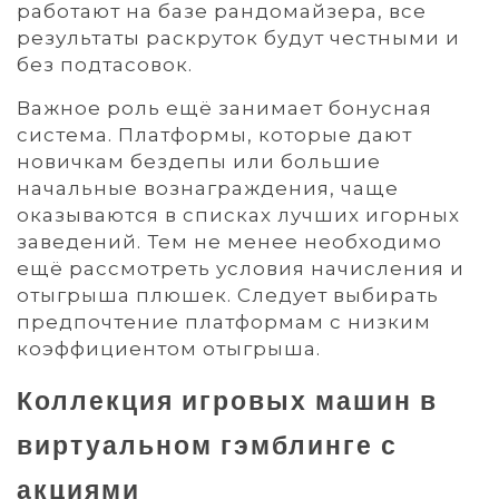
работают на базе рандомайзера, все
результаты раскруток будут честными и
без подтасовок.
Важное роль ещё занимает бонусная
система. Платформы, которые дают
новичкам бездепы или большие
начальные вознаграждения, чаще
оказываются в списках лучших игорных
заведений. Тем не менее необходимо
ещё рассмотреть условия начисления и
отыгрыша плюшек. Следует выбирать
предпочтение платформам с низким
коэффициентом отыгрыша.
Коллекция игровых машин в
виртуальном гэмблинге с
акциями