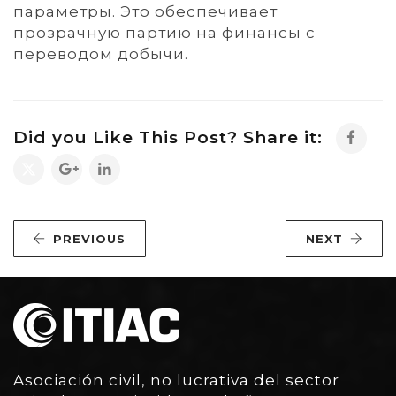
параметры. Это обеспечивает
прозрачную партию на финансы с
переводом добычи.
Did you Like This Post? Share it:
PREVIOUS
NEXT
Asociación civil, no lucrativa del sector