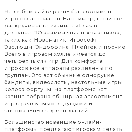
На любом сайте разный ассортимент
игровых автоматов. Например, в списке
раскрученного казино cat casino
доступно ПО знаменитых поставщиков,
таких как: Новоматик, Игрософт,
Эволюшн, Эндорфина, Плейтек и прочие.
Всего в игровом холле имеется до
четырех тысяч игр. Для комфорта
игроков все аппараты разделены по
группам. Это вот обычные однорукие
бандиты, видеослоты, настольные игры,
колеса фортуны. На платформе кэт
казино собрана обширная ассортимент
игр с реальными ведущими и
специальных соревнований.
Большинство новейшие онлайн-
платформы предлагают игрокам делать