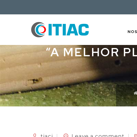
NO
“A MELHOR P
tiaci
Leave a comment