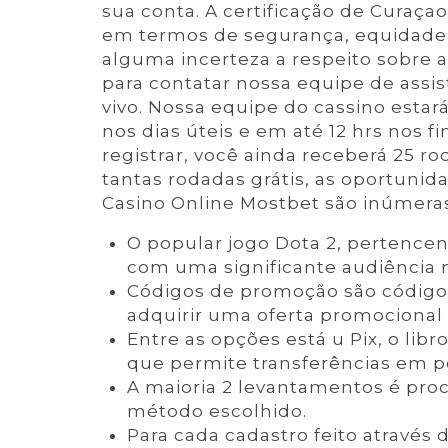
sua conta. A certificação de Curaça
em termos de segurança, equidade, 
alguma incerteza a respeito sobre 
para contatar nossa equipe de assi
vivo. Nossa equipe do cassino estar
nos dias úteis e em até 12 hrs nos f
registrar, você ainda receberá 25 r
tantas rodadas grátis, as oportunida
Casino Online Mostbet são inúmeras
O popular jogo Dota 2, pertencen
com uma significante audiência n
Códigos de promoção são códigos
adquirir uma oferta promocional 
Entre as opções está u Pix, o li
que permite transferências em 
A maioria 2 levantamentos é pro
método escolhido.
Para cada cadastro feito através 