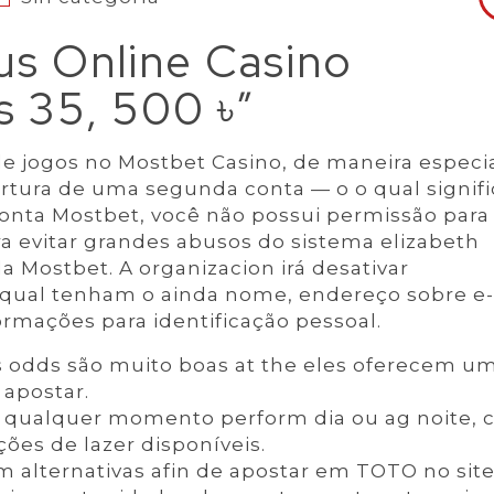
us Online Casino
 35, 500 ৳”
de jogos no Mostbet Casino, de maneira especia
ertura de uma segunda conta — o o qual signifi
nta Mostbet, você não possui permissão para
ara evitar grandes abusos do sistema elizabeth
 Mostbet. A organizacion irá desativar
qual tenham o ainda nome, endereço sobre e-
rmações para identificação pessoal.
as odds são muito boas at the eles oferecem u
 apostar.
ew qualquer momento perform dia ou ag noite,
ões de lazer disponíveis.
m alternativas afin de apostar em TOTO no site