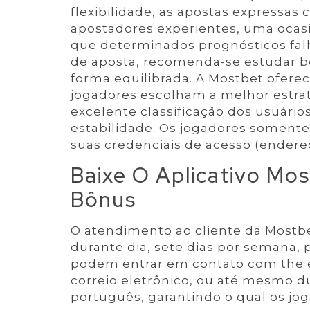
flexibilidade, as apostas expressa
apostadores experientes, uma oca
que determinados prognósticos fal
de aposta, recomenda-se estudar be
forma equilibrada. A Mostbet oferec
jogadores escolham a melhor estrat
excelente classificação dos usuário
estabilidade. Os jogadores somente
suas credenciais de acesso (endere
Baixe O Aplicativo Mo
Bônus
O atendimento ao cliente da Mostbet
durante dia, sete dias por semana, p
podem entrar em contato com the eq
correio eletrônico, ou até mesmo d
português, garantindo o qual os jo