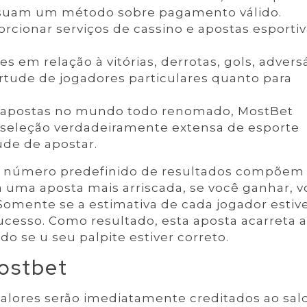
ossuam um método sobre pagamento válido.
orcionar serviços de cassino e apostas esporti
s em relação à vitórias, derrotas, gols, advers
irtude de jogadores particulares quanto para
 apostas no mundo todo renomado, MostBet
 seleção verdadeiramente extensa de esporte
ude de apostar.
m número predefinido de resultados compõem
a uma aposta mais arriscada, se você ganhar, 
omente se a estimativa de cada jogador estiv
sucesso. Como resultado, esta aposta acarreta
 se u seu palpite estiver correto.
Mostbet
valores serão imediatamente creditados ao sal