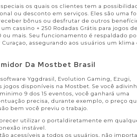
peciais os quais os clientes tem a possibilida
onal ou desconto em serviços. Eles são uma f
 receber bônus ou desfrutar de outros benefíci
um cassino + 250 Rodadas Grátis para jogos d
 10 ou mais. Seu funcionamento é respaldado po
r Curaçao, assegurando aos usuários um klima
midor Da Mostbet Brasil
oftware Yggdrasil, Evolution Gaming, Ezugi,
 jogos disponíveis na Mostbet. Se você adivin
 minimo 9 dos 15 eventos, você ganhará uma
ntuação precisa, durante exemplo, o preço q
ão bem você previu o trabajo.
orecer utilizar o portaldiretamente em qualqu
nexão instável.
ão acessíveis a todos os usuários, não import