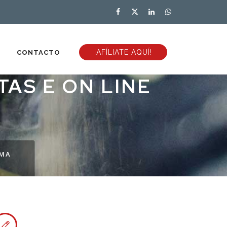
¡AFÍLIATE AQUÍ!
CONTACTO
AS E ON LINE
RMA