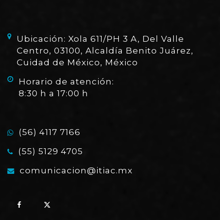
Ubicación: Xola 611/PH 3 A, Del Valle
Centro, 03100, Alcaldía Benito Juárez,
Cuidad de México, México
Horario de atención:
8:30 h a 17:00 h
(56) 4117 7166
(55) 5129 4705
comunicacion@itiac.mx