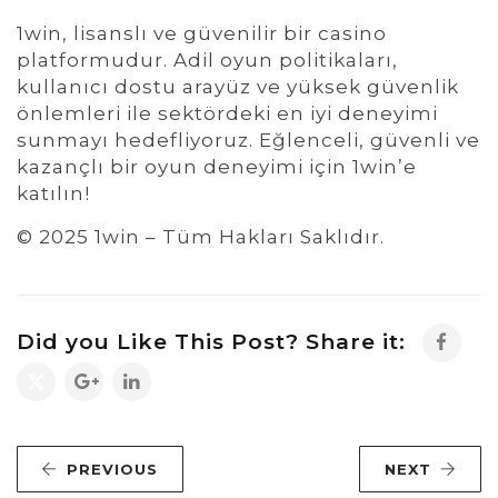
1win, lisanslı ve güvenilir bir casino
platformudur. Adil oyun politikaları,
kullanıcı dostu arayüz ve yüksek güvenlik
önlemleri ile sektördeki en iyi deneyimi
sunmayı hedefliyoruz. Eğlenceli, güvenli ve
kazançlı bir oyun deneyimi için 1win’e
katılın!
© 2025 1win – Tüm Hakları Saklıdır.
Did you Like This Post? Share it:
PREVIOUS
NEXT