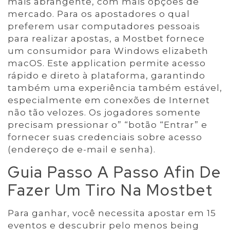
mais abrangente, com mais opções de
mercado. Para os apostadores o qual
preferem usar computadores pessoais
para realizar apostas, a Mostbet fornece
um consumidor para Windows elizabeth
macOS. Este application permite acesso
rápido e direto à plataforma, garantindo
também uma experiência também estável,
especialmente em conexões de Internet
não tão velozes. Os jogadores somente
precisam pressionar o” “botão “Entrar” e
fornecer suas credenciais sobre acesso
(endereço de e-mail e senha).
Guia Passo A Passo Afin De
Fazer Um Tiro Na Mostbet
Para ganhar, você necessita apostar em 15
eventos e descubrir pelo menos being