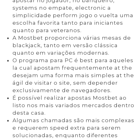
apostar no jogador, no banqueiro,
systems no empate, electronic a
simplicidade perform jogo o vuelta uma
escolha favorita tanto para iniciantes
quanto para veteranos.
A Mostbet proporciona várias mesas de
blackjack, tanto em versão clássica
quanto em variações modernas.
O programa para PC é best para aqueles
la cual apostam frequentemente at the
desejam uma forma mais simples at the
ágil de visitar o site, sem depender
exclusivamente de navegadores.
É possível realizar apostas Mostbet ao
listo nos mais variados mercados dentro
desta casa.
Algumas chamadas são mais complexas
e requerem speed extra para serem
solucionadas, enquanto diferentes