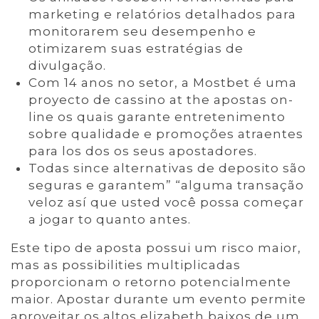
marketing e relatórios detalhados para
monitorarem seu desempenho e
otimizarem suas estratégias de
divulgação.
Com 14 anos no setor, a Mostbet é uma
proyecto de cassino at the apostas on-
line os quais garante entretenimento
sobre qualidade e promoções atraentes
para los dos os seus apostadores.
Todas since alternativas de deposito são
seguras e garantem” “alguma transação
veloz así que usted você possa começar
a jogar to quanto antes.
Este tipo de aposta possui um risco maior,
mas as possibilities multiplicadas
proporcionam o retorno potencialmente
maior. Apostar durante um evento permite
aproveitar os altos elizabeth baixos de um