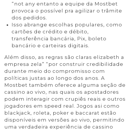
“not any entanto a equipe da Mostbet
provoca o possível pra agilizar o trâmite
dos pedidos.
Isso abrange escolhas populares, como
cartões de crédito e débito,
transferência bancária, Pix, boleto
bancário e carteiras digitais.
Além disso, as regras são claras elizabeth a
empresa zela” “por construir credibilidade
durante meio do compromisso com
políticas justas ao longo dos anos. A
Mostbet também oferece alguma seção de
cassino ao vivo, nas quais os apostadores
podem interagir com crupiês reais e outros
jogadores em speed real. Jogos asi como
blackjack, roleta, poker e baccarat estão
disponíveis em versões ao vivo, permitindo
uma verdadeira experiência de cassino