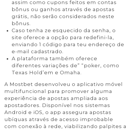
assim como cupons feitos em contas
bônus ou ganhos através de apostas
grátis, não serão considerados neste
bônus.
Caso tenha ze esquecido da senha, o
site oferece a opção para redefini-la,
enviando 1 código para teu endereço de
e-mail cadastrado.
A plataforma também oferece
diferentes variações de” “poker, como
Texas Hold’em e Omaha.
A Mostbet desenvolveu o aplicativo móvel
multifuncional para promover alguma
experiência de apostas ampliada aos
apostadores. Disponível nos sistemas
Android e iOS, o app assegura apostas
ubíquas através de acesso improbable
com conexão à rede, viabilizando palpites a