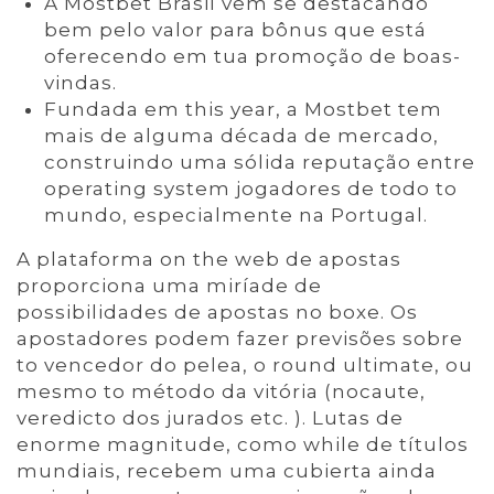
A Mostbet Brasil vem se destacando
bem pelo valor para bônus que está
oferecendo em tua promoção de boas-
vindas.
Fundada em this year, a Mostbet tem
mais de alguma década de mercado,
construindo uma sólida reputação entre
operating system jogadores de todo to
mundo, especialmente na Portugal.
A plataforma on the web de apostas
proporciona uma miríade de
possibilidades de apostas no boxe. Os
apostadores podem fazer previsões sobre
to vencedor do pelea, o round ultimate, ou
mesmo to método da vitória (nocaute,
veredicto dos jurados etc. ). Lutas de
enorme magnitude, como while de títulos
mundiais, recebem uma cubierta ainda