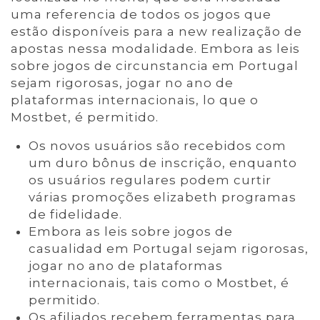
uma referencia de todos os jogos que
estão disponíveis para a new realização de
apostas nessa modalidade. Embora as leis
sobre jogos de circunstancia em Portugal
sejam rigorosas, jogar no ano de
plataformas internacionais, lo que o
Mostbet, é permitido.
Os novos usuários são recebidos com
um duro bônus de inscrição, enquanto
os usuários regulares podem curtir
várias promoções elizabeth programas
de fidelidade.
Embora as leis sobre jogos de
casualidad em Portugal sejam rigorosas,
jogar no ano de plataformas
internacionais, tais como o Mostbet, é
permitido.
Os afiliados recebem ferramentas para