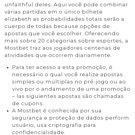
unfaithful deles. Aqui você pode combinar
várias partidas em o único bilhete
elizabeth as probabilidades totais serão a
cuerpo de todas because opções de
apostas que você escolher. Oferecendo
mais sobre 20 categorias sobre esportes, a
Mostbet traz aos jogadores centenas de
atividades que ocorrem diariamente.
Para ter acesso a esta promoção, é
necessário o qual você realize apostas
simples ou múltiplas no pré-jogo ou ao
vivo por o andamento de uma promoção
– las siguientes apostas são chamadas
de cupons.
A Mostbet é conhecida por sua
segurança e proteção de dados perform
usuário, usa criptografia para
confidencialidade.