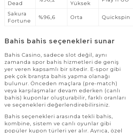
Dead
Yüksek
Sakura
%96,6
Orta
Quickspin
Fortune
Bahis bahis seçenekleri sunar
Bahis Casino, sadece slot değil, aynı
zamanda spor bahis hizmetleri de geniş
yer veren kapsamlı bir sitedir. E-spor gibi
pek çok branşta bahis yapma olanağı
bulunur. Önceden maçlara (pre-match)
veya karşılaşmalar devam ederken (canlı
bahis) kuponlar oluşturabilir, farklı oranları
ve seçenekleri değerlendirebilirsiniz.
Bahis seçenekleri arasında tekli bahis,
kombine, sistem ve canlı oyunlar gibi
popüler kupon türleri yer alır. Ayrıca, özel