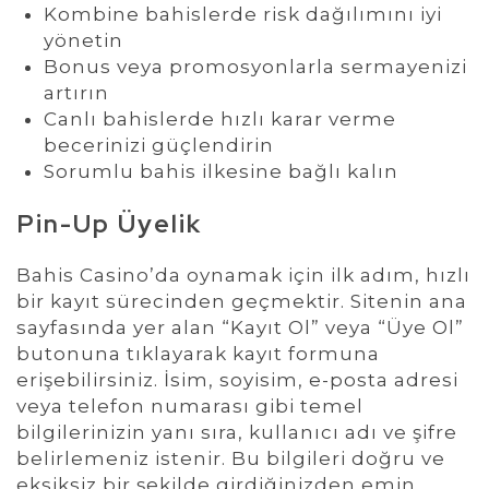
Kombine bahislerde risk dağılımını iyi
yönetin
Bonus veya promosyonlarla sermayenizi
artırın
Canlı bahislerde hızlı karar verme
becerinizi güçlendirin
Sorumlu bahis ilkesine bağlı kalın
Pin-Up Üyelik
Bahis Casino’da oynamak için ilk adım, hızlı
bir kayıt sürecinden geçmektir. Sitenin ana
sayfasında yer alan “Kayıt Ol” veya “Üye Ol”
butonuna tıklayarak kayıt formuna
erişebilirsiniz. İsim, soyisim, e-posta adresi
veya telefon numarası gibi temel
bilgilerinizin yanı sıra, kullanıcı adı ve şifre
belirlemeniz istenir. Bu bilgileri doğru ve
eksiksiz bir şekilde girdiğinizden emin