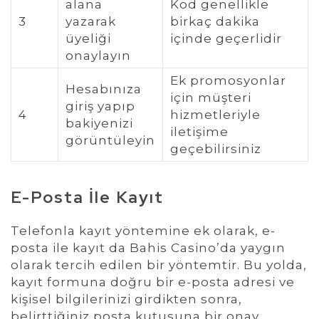
alana
Kod genellikle
3
yazarak
birkaç dakika
üyeliği
içinde geçerlidir
onaylayın
Ek promosyonlar
Hesabınıza
için müşteri
giriş yapıp
4
hizmetleriyle
bakiyenizi
iletişime
görüntüleyin
geçebilirsiniz
E-Posta İle Kayıt
Telefonla kayıt yöntemine ek olarak, e-
posta ile kayıt da Bahis Casino’da yaygın
olarak tercih edilen bir yöntemtir. Bu yolda,
kayıt formuna doğru bir e-posta adresi ve
kişisel bilgilerinizi girdikten sonra,
belirttiğiniz posta kutusuna bir onay