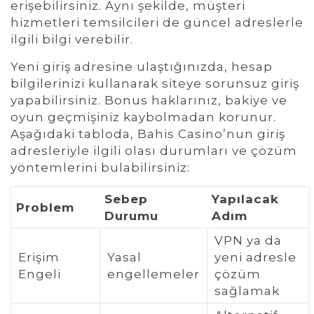
erişebilirsiniz. Aynı şekilde, müşteri
hizmetleri temsilcileri de güncel adreslerle
ilgili bilgi verebilir.
Yeni giriş adresine ulaştığınızda, hesap
bilgilerinizi kullanarak siteye sorunsuz giriş
yapabilirsiniz. Bonus haklarınız, bakiye ve
oyun geçmişiniz kaybolmadan korunur.
Aşağıdaki tabloda, Bahis Casino’nun giriş
adresleriyle ilgili olası durumları ve çözüm
yöntemlerini bulabilirsiniz:
Sebep
Yapılacak
Problem
Durumu
Adım
VPN ya da
Erişim
Yasal
yeni adresle
Engeli
engellemeler
çözüm
sağlamak