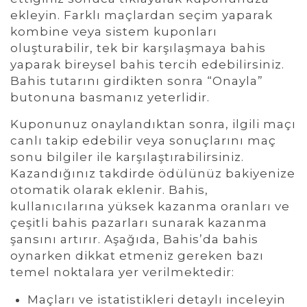
ekleyin. Farklı maçlardan seçim yaparak
kombine veya sistem kuponları
oluşturabilir, tek bir karşılaşmaya bahis
yaparak bireysel bahis tercih edebilirsiniz.
Bahis tutarını girdikten sonra “Onayla”
butonuna basmanız yeterlidir.
Kuponunuz onaylandıktan sonra, ilgili maçı
canlı takip edebilir veya sonuçlarını maç
sonu bilgiler ile karşılaştırabilirsiniz.
Kazandığınız takdirde ödülünüz bakiyenize
otomatik olarak eklenir. Bahis,
kullanıcılarına yüksek kazanma oranları ve
çeşitli bahis pazarları sunarak kazanma
şansını artırır. Aşağıda, Bahis’da bahis
oynarken dikkat etmeniz gereken bazı
temel noktalara yer verilmektedir:
Maçları ve istatistikleri detaylı inceleyin