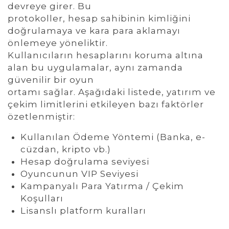
devreye girer. Bu
protokoller, hesap sahibinin kimliğini
doğrulamaya ve kara para aklamayı
önlemeye yöneliktir.
Kullanıcıların hesaplarını koruma altına
alan bu uygulamalar, aynı zamanda
güvenilir bir oyun
ortamı sağlar. Aşağıdaki listede, yatırım ve
çekim limitlerini etkileyen bazı faktörler
özetlenmiştir:
Kullanılan Ödeme Yöntemi (Banka, e-
cüzdan, kripto vb.)
Hesap doğrulama seviyesi
Oyuncunun VIP Seviyesi
Kampanyalı Para Yatırma / Çekim
Koşulları
Lisanslı platform kuralları