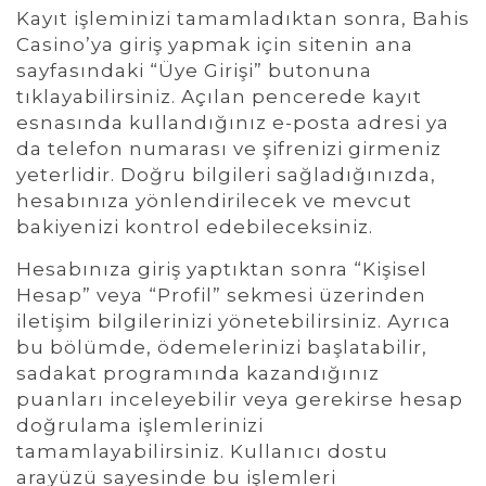
Kayıt işleminizi tamamladıktan sonra, Bahis
Casino’ya giriş yapmak için sitenin ana
sayfasındaki “Üye Girişi” butonuna
tıklayabilirsiniz. Açılan pencerede kayıt
esnasında kullandığınız e-posta adresi ya
da telefon numarası ve şifrenizi girmeniz
yeterlidir. Doğru bilgileri sağladığınızda,
hesabınıza yönlendirilecek ve mevcut
bakiyenizi kontrol edebileceksiniz.
Hesabınıza giriş yaptıktan sonra “Kişisel
Hesap” veya “Profil” sekmesi üzerinden
iletişim bilgilerinizi yönetebilirsiniz. Ayrıca
bu bölümde, ödemelerinizi başlatabilir,
sadakat programında kazandığınız
puanları inceleyebilir veya gerekirse hesap
doğrulama işlemlerinizi
tamamlayabilirsiniz. Kullanıcı dostu
arayüzü sayesinde bu işlemleri