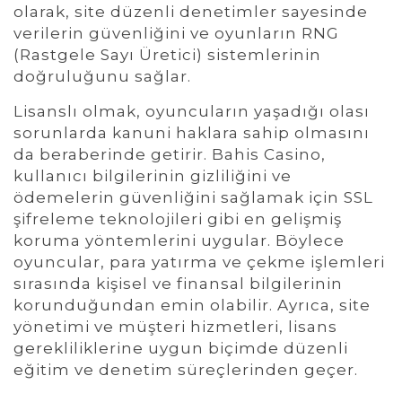
olarak, site düzenli denetimler sayesinde
verilerin güvenliğini ve oyunların RNG
(Rastgele Sayı Üretici) sistemlerinin
doğruluğunu sağlar.
Lisanslı olmak, oyuncuların yaşadığı olası
sorunlarda kanuni haklara sahip olmasını
da beraberinde getirir. Bahis Casino,
kullanıcı bilgilerinin gizliliğini ve
ödemelerin güvenliğini sağlamak için SSL
şifreleme teknolojileri gibi en gelişmiş
koruma yöntemlerini uygular. Böylece
oyuncular, para yatırma ve çekme işlemleri
sırasında kişisel ve finansal bilgilerinin
korunduğundan emin olabilir. Ayrıca, site
yönetimi ve müşteri hizmetleri, lisans
gerekliliklerine uygun biçimde düzenli
eğitim ve denetim süreçlerinden geçer.