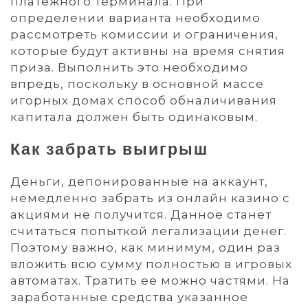
платёжного терминала. При
определении варианта необходимо
рассмотреть комиссии и ограничения,
которые будут активны на время снятия
приза. Выполнить это необходимо
впредь, поскольку в основной массе
игорных домах способ обналичивания
капитала должен быть одинаковым.
Как забрать выигрыш
Деньги, депонированные на аккаунт,
немедленно забрать из онлайн казино с
акциями не получится. Данное станет
считаться попыткой легализации денег.
Поэтому важно, как минимум, один раз
вложить всю сумму полностью в игровых
автоматах. Тратить ее можно частями. На
заработанные средства указанное