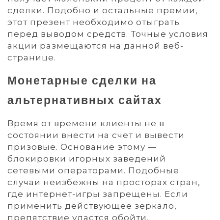
сделки. Подобно и остальные премии,
этот презент необходимо отыграть
перед выводом средств. Точные условия
акции размещаются на данной веб-
странице.
Монетарные сделки на
альтернативных сайтах
Время от времени клиенты не в
состоянии внести на счет и вывести
призовые. Основание этому —
блокировки игорных заведений
сетевыми операторами. Подобные
случаи неизбежны на просторах стран,
где интернет-игры запрещены. Если
применить действующее зеркало,
препятствие удастся обойти.