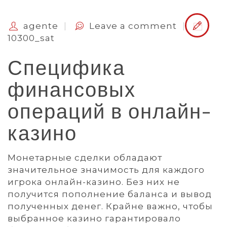
agente
Leave a comment
10300_sat
Специфика
финансовых
операций в онлайн-
казино
Монетарные сделки обладают
значительное значимость для каждого
игрока онлайн-казино. Без них не
получится пополнение баланса и вывод
полученных денег. Крайне важно, чтобы
выбранное казино гарантировало