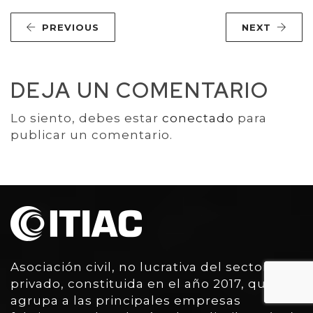
PREVIOUS
NEXT
DEJA UN COMENTARIO
Lo siento, debes estar
conectado
para
publicar un comentario.
Asociación civil, no lucrativa del sector
privado, constituida en el año 2017, que
agrupa a las principales empresas