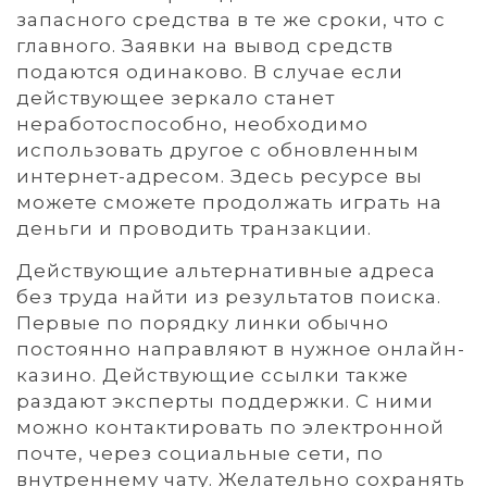
запасного средства в те же сроки, что с
главного. Заявки на вывод средств
подаются одинаково. В случае если
действующее зеркало станет
неработоспособно, необходимо
использовать другое с обновленным
интернет-адресом. Здесь ресурсе вы
можете сможете продолжать играть на
деньги и проводить транзакции.
Действующие альтернативные адреса
без труда найти из результатов поиска.
Первые по порядку линки обычно
постоянно направляют в нужное онлайн-
казино. Действующие ссылки также
раздают эксперты поддержки. С ними
можно контактировать по электронной
почте, через социальные сети, по
внутреннему чату. Желательно сохранять