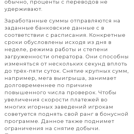
обычно, проценты с переводов не
удерживают.
Заработанные суммы отправляются на
заданные банковские данные с в
соответствии с расписания. Конкретные
сроки обусловлены исходя из дня в
неделе, режима работы и степени
загруженности оператора. Они способны
изменяться от нескольких секунд вплоть
до трёх-пяти суток. Снятие крупных сумм,
например, мега выигрыша, занимает
долговременнее по причине
повышенного числа проверок. Чтобы
увеличения скорости платежей во
многих игорных заведений игрокам
советуется поднять свой ранг в бонусной
программе. Данное также поднимет
ограничения на снятие добычи.