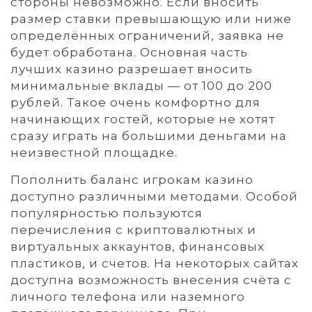
стороны невозможно. Если вносить
размер ставки превышающую или ниже
определённых ограничений, заявка не
будет обработана. Основная часть
лучших казино разрешает вносить
минимальные вклады — от 100 до 200
рублей. Такое очень комфортно для
начинающих гостей, которые не хотят
сразу играть на большими деньгами на
неизвестной площадке.
Пополнить баланс игрокам казино
доступно различными методами. Особой
популярностью пользуются
перечисления с криптовалютных и
виртуальных аккаунтов, финансовых
пластиков, и счетов. На некоторых сайтах
доступна возможность внесения счёта с
личного телефона или наземного