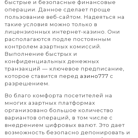
быстрые и безопасные финансовые
операции. Данное сделает проще
пользование веб-сайтом. Надеяться на
такие условия можно только в
лицензионных интернет-казино. Они
располагаются подле постоянным
контролем азартных комиссий.
Выполнение быстрых и
конфиденциальных денежных
транзакций — ключевое предписание,
которое ставится перед
азино777
с
разрешением.
Во благо комфорта посетителей на
многих азартных платформах
организовано большое количество
вариантов операций, в том числе с
внедрением цифровых валют. Это дает
возможность безопасно депонировать и