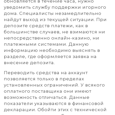
обновляется в течение часа, нужно
уведомить службу поддержки игорного
дома. Специалисты незамедлительно
найдут выход из текущей ситуации. При
депозите средств платежи, как в
большинстве случаев, не взимаются ни
непосредственно онлайн-казино, ни
платежными системами. Данную
информацию необходимо выяснять в
разделе, где оформляется заявка на
внесение депозита.
Переводить средства на аккаунт
позволяется только в пределах
установленных ограничений. У всякого
оплатного поставщика они имеют
возможность отличаться. Данные
показатели указываются в финансовой
декларации. Обойти этих с технической