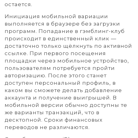
остается.
Инициация мобильной вариации
выполняется в браузере без загрузки
программ. Попадание в гэмблинг-клуб
происходит в единственный клик —
достаточно только щёлкнуть по активной
ссылке. При первого посещения
площадки через мобильное устройство,
пользователям потребуется пройти
авторизацию. После этого станет
доступен персональный профиль, в
каком вы сможете делать добавление
аккаунта и получение выигрышей. В
мобильной версии обычно доступны те
же варианты транзакций, что в
десктопной. Сроки финансовых
переводов не различаются.