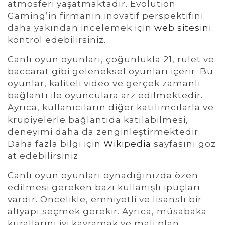
atmosferi yaşatmaktadır. Evolution
Gaming’in firmanın inovatif perspektifini
daha yakından incelemek için
web sitesini
kontrol edebilirsiniz.
Canlı oyun oyunları, çoğunlukla 21, rulet ve
baccarat gibi geleneksel oyunları içerir. Bu
oyunlar, kaliteli video ve gerçek zamanlı
bağlantı ile oyunculara arz edilmektedir.
Ayrıca, kullanıcıların diğer katılımcılarla ve
krupiyelerle bağlantıda katılabilmesi,
deneyimi daha da zenginleştirmektedir.
Daha fazla bilgi için
Wikipedia
sayfasını göz
at edebilirsiniz.
Canlı oyun oyunları oynadığınızda özen
edilmesi gereken bazı kullanışlı ipuçları
vardır. Öncelikle, emniyetli ve lisanslı bir
altyapı seçmek gerekir. Ayrıca, müsabaka
kurallarını iyi kavramak ve mali plan