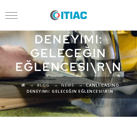
CANLI CASINO
DENEYIMI:
GELECEĞIN
EĞLENCESI\R\N
→
→
→
BLOG
NEWS
CANLI CASINO
DENEYIMI: GELECEĞIN EĞLENCESI\R\N