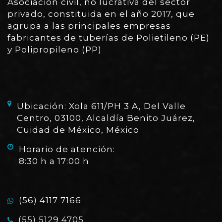
Asociación civil, no lucrativa del sector
privado, constituida en el año 2017, que
agrupa a las principales empresas
fabricantes de tuberías de Polietileno (PE)
y Polipropileno (PP)
Ubicación: Xola 611/PH 3 A, Del Valle
Centro, 03100, Alcaldía Benito Juárez,
Cuidad de México, México
Horario de atención:
8:30 h a 17:00 h
(56) 4117 7166
(55) 5129 4705