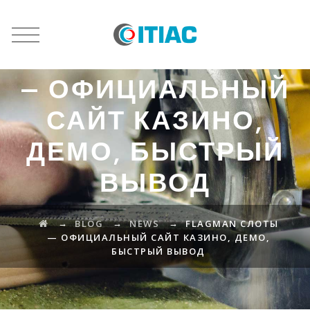
FLAGMAN СЛОТЫ
— ОФИЦИАЛЬНЫЙ
САЙТ КАЗИНО,
ДЕМО, БЫСТРЫЙ
ВЫВОД
→
→
→
BLOG
NEWS
FLAGMAN СЛОТЫ
— ОФИЦИАЛЬНЫЙ САЙТ КАЗИНО, ДЕМО,
БЫСТРЫЙ ВЫВОД