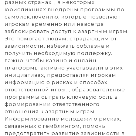
разных странах. , в некоторых
юрисдикциях внедрены программы по
самоисключению, которые позволяют
игрокам временно или навсегда
заблокировать доступ к азартным играм.
Это помогает людям, страдающим от
зависимости, избежать соблазна и
получить необходимую поддержку.
важно, чтобы казино и онлайн-
платформы активно участвовали в этих
инициативах, предоставляя игрокам
информацию о рисках и способах
ответственной игры. , образовательные
программы сыграть ключевую роль в
формировании ответственного
отношения к азартным играм.
Информирование молодежи о рисках,
связанных с гемблингом, помочь
предотвратить развитие зависимости в