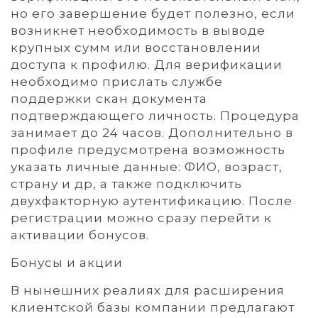
но его завершение будет полезно, если
возникнет необходимость в выводе
крупных сумм или восстановлении
доступа к профилю. Для верификации
необходимо прислать службе
поддержки скан документа
подтверждающего личность. Процедура
занимает до 24 часов. Дополнительно в
профиле предусмотрена возможность
указать личные данные: ФИО, возраст,
страну и др, а также подключить
двухфакторную аутентификацию. После
регистрации можно сразу перейти к
активации бонусов.
Бонусы и акции
В нынешних реалиях для расширения
клиентской базы компании предлагают