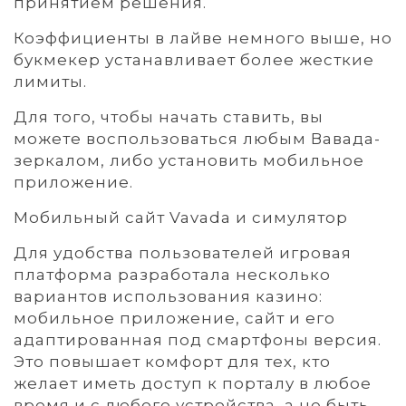
принятием решения.
Коэффициенты в лайве немного выше, но
букмекер устанавливает более жесткие
лимиты.
Для того, чтобы начать ставить, вы
можете воспользоваться любым Вавада-
зеркалом, либо установить мобильное
приложение.
Мобильный сайт Vavada и симулятор
Для удобства пользователей игровая
платформа разработала несколько
вариантов использования казино:
мобильное приложение, сайт и его
адаптированная под смартфоны версия.
Это повышает комфорт для тех, кто
желает иметь доступ к порталу в любое
время и с любого устройства, а не быть