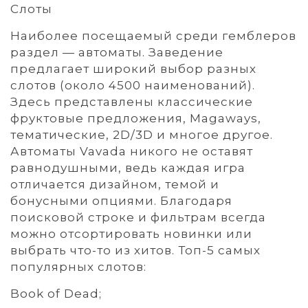
Слоты
Наиболее посещаемый среди гемблеров
раздел — автоматы. Заведение
предлагает широкий выбор разных
слотов (около 4500 наименований).
Здесь представлены классические
фруктовые предложения, Magaways,
тематические, 2D/3D и многое другое.
Автоматы Vavada никого не оставят
равнодушными, ведь каждая игра
отличается дизайном, темой и
бонусными опциями. Благодаря
поисковой строке и фильтрам всегда
можно отсортировать новинки или
выбрать что-то из хитов. Топ-5 самых
популярных слотов:
Book of Dead;