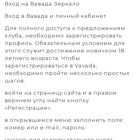
Вход на Вавада Зеркало
Вход в Вавада и личный кабинет
Для полного доступа к предложениям
клуба, необходимо зарегистрировать
профиль. Обязательным условием для
этого служит достижение новичком 18-
летнего возраста. Чтобы
зарегистрироваться в Vavada,
необходимо пройти несколько простых
шагов:
войти на страницу сайта и в правом
верхнем углу найти кнопку
«Регистрация»;
в открывшемся меню заполнить поля:
номер или e-mail, пароль;
указать вид валюты главного счета;