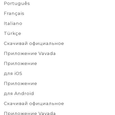
Português
Français
Italiano
Türkçe
Скачивай официальное
Приложение Vavada
Приложение
для iOS
Приложение
для Android
Скачивай официальное
Приложение Vavada