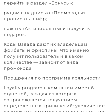
перейти в раздел «Бонусы»;
рядом с надписью «Промокоды»
прописать шифр;
нажать «Активировать» и получить
подарок.
Коды Вавада дают их владельцам
фрибеты и фриспины. Что именно
получит пользователь и в каком
количестве — зависит от вида
промокода.
Поощрения по программе лояльности
Loyalty program в компании имеет 6
ступеней, каждая из которых
сопровождается получением
определенных привилегий: увеличение
возможных лимитов на вывод, открытие