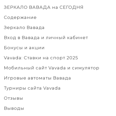
ЗЕРКАЛО ВАВАДА на СЕГОДНЯ
Содержание
Зеркало Вавада
Вход в Вавада и личный кабинет
Бонусы и акции
Vavada: Ставки на спорт 2025
Мобильный сайт Vavada и симулятор
Игровые автоматы Вавада
Турниры сайта Vavada
Отзывы
Выводы