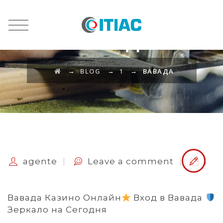
ВАВАДА
→
→
→
BLOG
1
ВАВАДА
agente
Leave a comment
1
Вавада Казино Онлайн
Вход в Вавада
Зеркало на Сегодня