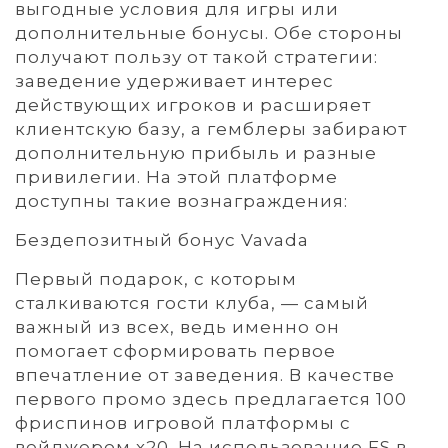
выгодные условия для игры или
дополнительные бонусы. Обе стороны
получают пользу от такой стратегии:
заведение удерживает интерес
действующих игроков и расширяет
клиентскую базу, а гемблеры забирают
дополнительную прибыль и разные
привилегии. На этой платформе
доступны такие вознаграждения:
Бездепозитный бонус Vavada
Первый подарок, с которым
сталкиваются гости клуба, — самый
важный из всех, ведь именно он
помогает сформировать первое
впечатление от заведения. В качестве
первого промо здесь предлагается 100
фриспинов игровой платформы с
вейджером х20. На использование FS в