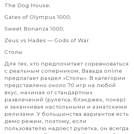
The Dog House;
Gates of Olympus 1000;
Sweet Bonanza 1000;
Zeus vs Hades — Gods of War.
Столы
Для тех, кто предпочитает соревноваться
с реальным соперником, Вавада online
предлагает раздел «Столы». В категории
представлено около 70 игр на любой
вкус, начиная от стандартных
развлечений (рулетка, блэкджек, покер)
и заканчивая настольными и азиатскими
релизами. У большинства вариантов есть
демо режим, поэтому, если
пользователю надоест рулетка, он всегда