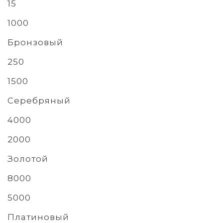
15
1000
Бронзовый
250
1500
Серебряный
4000
2000
Золотой
8000
5000
Платиновый