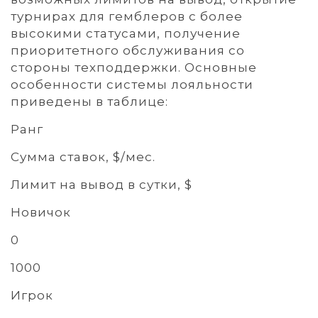
турнирах для гемблеров с более
высокими статусами, получение
приоритетного обслуживания со
стороны техподдержки. Основные
особенности системы лояльности
приведены в таблице:
Ранг
Сумма ставок, $/мес.
Лимит на вывод в сутки, $
Новичок
0
1000
Игрок