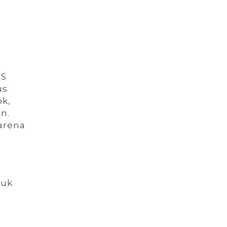
OS
us
ok,
n.
karena
tuk