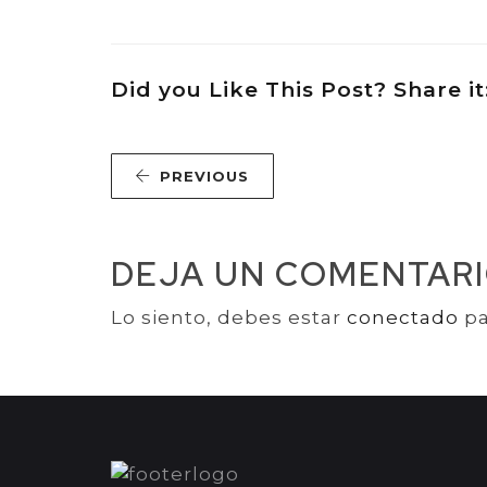
Did you Like This Post? Share it
PREVIOUS
DEJA UN COMENTAR
Lo siento, debes estar
conectado
pa