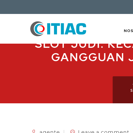
NO
SLOT JUDI: KE
GANGGUAN JI
S
agente
Leave a comment