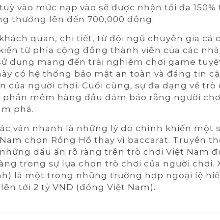
 tuỳ vào mức nạp vào sẽ được nhận tối đa 150% 
ổng thưởng lên đến 700,000 đồng.
hách quan, chi tiết, từ đội ngũ chuyên gia cá 
iến từ phía cộng đồng thành viên của các nhà 
ễ sử dụng mang đến trải nghiệm chơi game tuyệt
này có hệ thống bảo mật an toàn và đáng tin cậ
n của người chơi. Cuối cùng, sự đa dạng về trò 
p phần mềm hàng đầu đảm bảo rằng người chơ
ám phá.
các ván nhanh là những lý do chính khiến một 
t Nam chọn Rồng Hổ thay vì baccarat. Truyền t
i những dấu ấn rõ ràng trên trò chơi Việt Nam 
àng trong sự lựa chọn trò chơi của người chơi. 
nh) là một trong những trường hợp ngoại lệ hi
lên tới 2 tỷ VND (đồng Việt Nam).