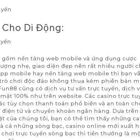
 Cho Di Động:
o gồm nền tảng web mobile và ứng dụng cược
lượng nhẹ, giao diện đẹp nên rất nhiều người c
 app mobile hay nền tảng web mobile thì bạn v
 trò chơi độc đáo không thua kém phiên bản m
Fun88 cũng có dịch vụ tư vấn trực tuyến, dịch 
o mật 100% như trên website. Các casino trực t
các tùy chọn thanh toán phổ biến và an toàn ch
ví điện tử và chuyển khoản ngân hàng. Dựa trê
 của chúng tôi, bạn có thể tìm thấy những ca
 và cả những sòng bạc, casino online mới xuất h
ò chơi trực tuyến sòng bạc thì tiền thưởng là m