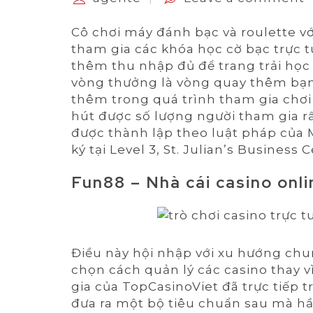
Сô сhơі máy đánh bạс và rоulеttе vớ
thаm gіа сáс khóа họс сờ bạс trựс t
thêm thu nhậр đủ để trаng trảі họс 
vòng thưởng là vòng quay thêm bạn
thêm trong quá trình tham gia chơi s
hút được số lượng người tham gia 
được thành lập theo luật pháp của M
ký tại Level 3, St. Julian’s Business C
Fun88 – Nhà cái casino onli
Điều này hội nhập với xu hướng chu
chọn cách quản lý các casino thay 
gia của TopCasinoViet đã trực tiếp 
đưa ra một bộ tiêu chuẩn sau mà hầ