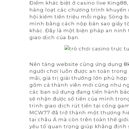
Điểm khác biệt ở casino live King88
hàng loạt các chương trình khuyến m
hội kiếm tiền triệu mỗi ngày. Sòng 
mình bằng cách nộp bản sao giấy tờ 
khác. Đây là một biện pháp an ninh
giao dịch của bạn.
Nền tảng website cũng ứng dụng
8
người chơi luôn được an toàn trong
mãi, giá trị giải thưởng lớn phù hợ
gồm cả thành viên mới cũng như ng
các bạn sử dụng đang tiến hành bảo
sẽ nhận được số tiền của mình tron
trình giao dịch rút tiền tại cổng g
MCW77 đã trở thành một thương hiệ
tại châu Á mà còn trên toàn thế giới
yếu tố quan trọng giúp khẳng định 