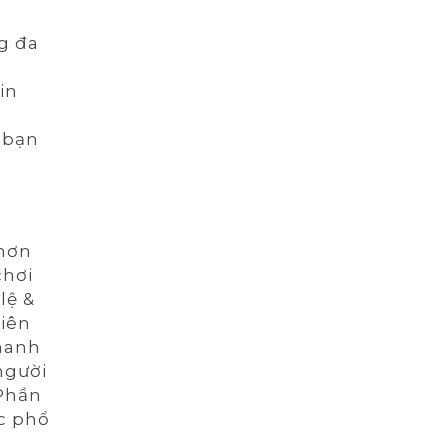
g đa
in
 bạn
 hơn
chơi
lệ &
hiên
nhanh
người
 Phần
c phổ