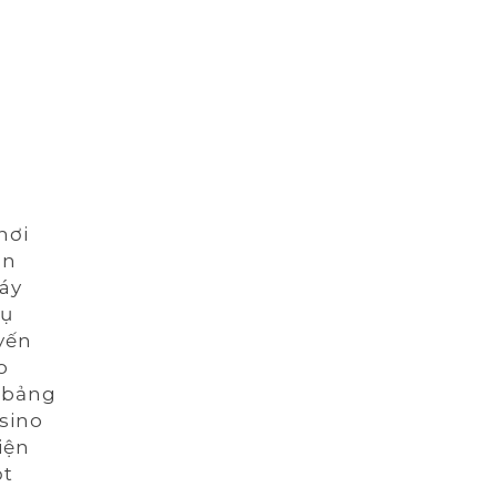
hơi
ẫn
áy
vụ
uyến
o
n bảng
sino
iện
ột