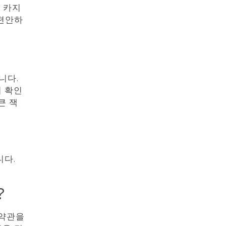
인 카지
 편안하
니다.
지 확인
큰 잭
니다.
?
 약관을