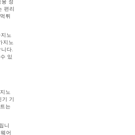
금융 정
는 편리
 먹튀
카지노
 카지노
니다.
수 있
카지노
인기 기
스트는
드립니
트웨어