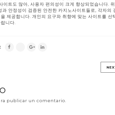
 사이트도 많아, 사용자 편의성이 크게 향상되었습니다. 
성과 안정성이 검증된 안전한 카지노사이트들로, 각자의
을 제공합니다. 개인의 요구와 취향에 맞는 사이트를 선
바랍니다.
:
NEX
IO
ra publicar un comentario.