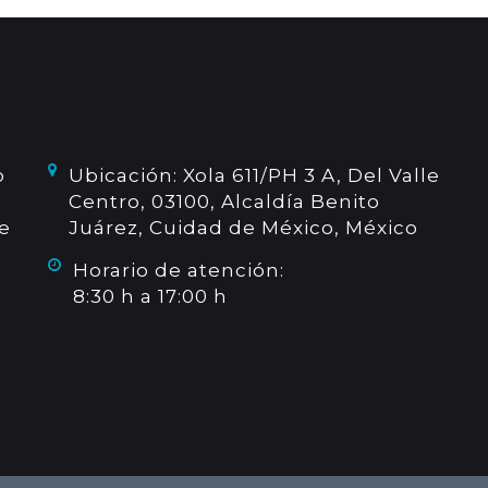
o
Ubicación: Xola 611/PH 3 A, Del Valle
Centro, 03100, Alcaldía Benito
e
Juárez, Cuidad de México, México
Horario de atención:
8:30 h a 17:00 h