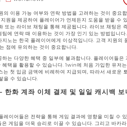
원의 이용 가능 여부와 연락 방법을 고려하는 것이 중요합
 지원을 제공하여 플레이어가 언제든지 도움을 받을 수 
화 또는 라이브 채팅을 통해 제공됩니다. 라이브 채팅은 
팀에 연락 때 이용하는 것이 가장 인기 있는 방법입니다.
카지노는 한국 플레이어에게 이상적입니다. 고객 지원의 
는 점에 유의하는 것이 중요합니다.
제공하는 다양한 혜택 중 일부에 불과합니다. 플레이어들은
혜택을 활용할 수 있습니다. 1win에 처음 가입한 유저는
너스는 첫 입금 금액에 비례하여 지급되며, 따라서 새로운
쌓을 수 있습니다.
o) – 한화 계좌 이체 결제 및 일일 캐시백 
 플레이어들은 전략을 통해 게임 결과에 영향을 미칠 수 
들은 게임을 더욱 승리로 이끌 수 있습니다. 그리고 바카