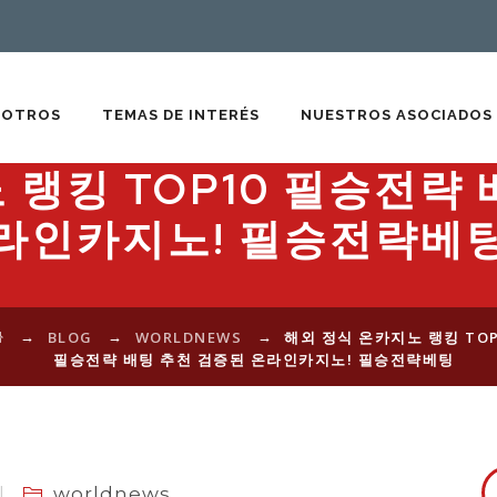
SOTROS
TEMAS DE INTERÉS
NUESTROS ASOCIADOS
 랭킹 TOP10 필승전략 
라인카지노! 필승전략베
→
→
→
BLOG
WORLDNEWS
해외 정식 온카지노 랭킹 TOP
필승전략 배팅 추천 검증된 온라인카지노! 필승전략베팅
worldnews