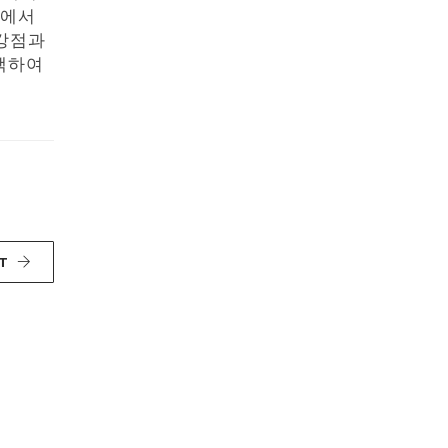
위에서
 강점과
택하여
T