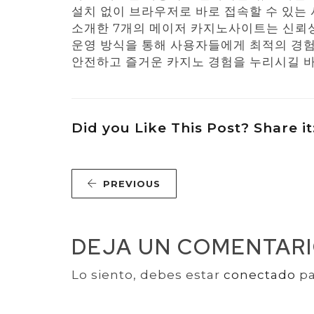
설치 없이 브라우저로 바로 접속할 수 있는
소개한 7개의 메이저 카지노사이트는 신뢰
운영 방식을 통해 사용자들에게 최적의 경험
안전하고 즐거운 카지노 경험을 누리시길 
Did you Like This Post? Share it
PREVIOUS
DEJA UN COMENTAR
Lo siento, debes estar
conectado
pa