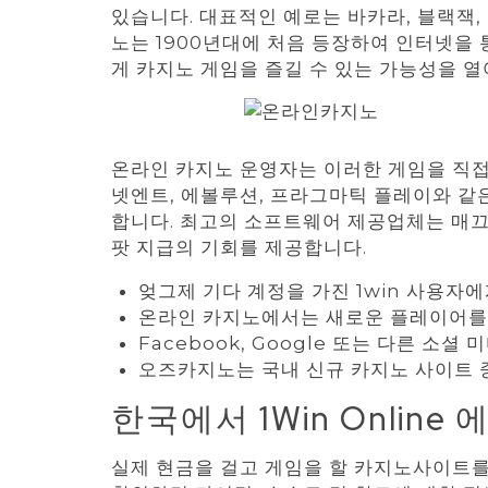
있습니다. 대표적인 예로는 바카라, 블랙잭, 
노는 1900년대에 처음 등장하여 인터넷을
게 카지노 게임을 즐길 수 있는 가능성을 
온라인 카지노 운영자는 이러한 게임을 직접
넷엔트, 에볼루션, 프라그마틱 플레이와 같
합니다. 최고의 소프트웨어 제공업체는 매끄
팟 지급의 기회를 제공합니다.
엊그제 기다 계정을 가진 1win 사용자
온라인 카지노에서는 새로운 플레이어를 
Facebook, Google 또는 다른 소
오즈카지노는 국내 신규 카지노 사이트 
한국에서 1Win Onlin
실제 현금을 걸고 게임을 할 카지노사이트를