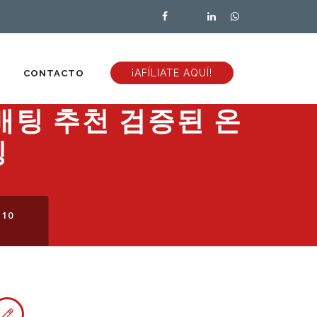
¡AFÍLIATE AQUÍ!
CONTACTO
배팅 추천 검증된 온
팅
10