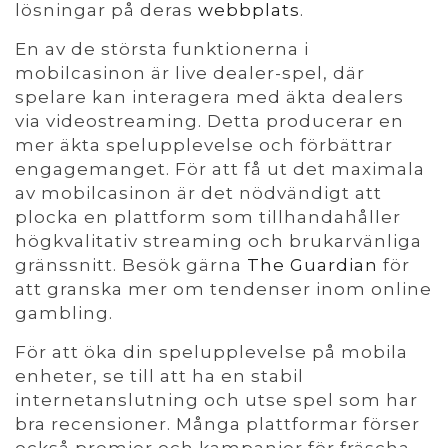
lösningar på deras
webbplats
.
En av de största funktionerna i
mobilcasinon är live dealer-spel, där
spelare kan interagera med äkta dealers
via videostreaming. Detta producerar en
mer äkta spelupplevelse och förbättrar
engagemanget. För att få ut det maximala
av mobilcasinon är det nödvändigt att
plocka en plattform som tillhandahåller
högkvalitativ streaming och brukarvänliga
gränssnitt. Besök gärna
The Guardian
för
att granska mer om tendenser inom online
gambling.
För att öka din spelupplevelse på mobila
enheter, se till att ha en stabil
internetanslutning och utse spel som har
bra recensioner. Många plattformar förser