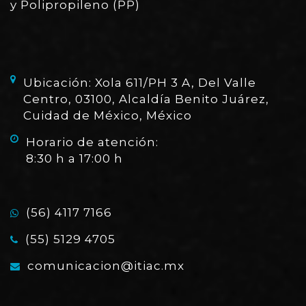
y Polipropileno (PP)
Ubicación: Xola 611/PH 3 A, Del Valle
Centro, 03100, Alcaldía Benito Juárez,
Cuidad de México, México
Horario de atención:
8:30 h a 17:00 h
(56) 4117 7166
(55) 5129 4705
comunicacion@itiac.mx