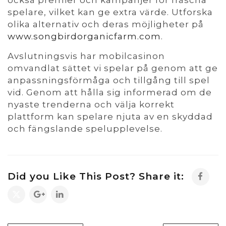
också premier och kampanjer för fräscha
spelare, vilket kan ge extra värde. Utforska
olika alternativ och deras möjligheter på
www.songbirdorganicfarm.com
.
Avslutningsvis har mobilcasinon
omvandlat sättet vi spelar på genom att ge
anpassningsförmåga och tillgång till spel
vid. Genom att hålla sig informerad om de
nyaste trenderna och välja korrekt
plattform kan spelare njuta av en skyddad
och fängslande spelupplevelse.
Did you Like This Post? Share it: