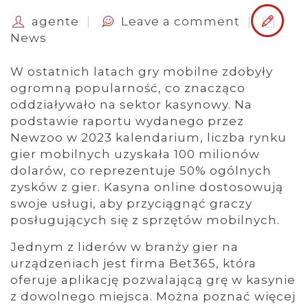
agente
Leave a comment
News
W ostatnich latach gry mobilne zdobyły
ogromną popularność, co znacząco
oddziaływało na sektor kasynowy. Na
podstawie raportu wydanego przez
Newzoo w 2023 kalendarium, liczba rynku
gier mobilnych uzyskała 100 milionów
dolarów, co reprezentuje 50% ogólnych
zysków z gier. Kasyna online dostosowują
swoje usługi, aby przyciągnąć graczy
posługujących się z sprzętów mobilnych.
Jednym z liderów w branży gier na
urządzeniach jest firma Bet365, która
oferuje aplikację pozwalającą grę w kasynie
z dowolnego miejsca. Można poznać więcej