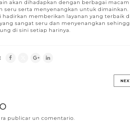
pemain akan dihadapkan dengan berbagai macam
n seru serta menyenangkan untuk dimainkan.
 hadirkan memberikan layanan yang terbaik 
yang sangat seru dan menyenangkan sehingg
 di sini setiap harinya.
:
NEX
IO
ra publicar un comentario.