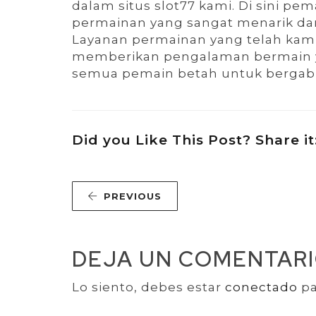
dalam situs slot77 kami. Di sini 
permainan yang sangat menarik da
Layanan permainan yang telah kami
memberikan pengalaman bermain 
semua pemain betah untuk bergabung
Did you Like This Post? Share it
PREVIOUS
DEJA UN COMENTAR
Lo siento, debes estar
conectado
pa