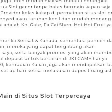
e juga lebih mudah diakses melalui perangkat
tuk
Slot gacor tanpa batas
bermain kapan saja
 Provider kelas kakap di permainan situs slot o
menyediakan taruhan kecil dan mudah menang
ni adalah Koi Gate, Fa Cai Shen, Hot Hot Fruit y
merika Serikat & Kanada, sementara pemain da
amun, mereka yang dapat bergabung akan
aya, serta banyak promosi yang akan memb
al deposit untuk bertaruh di JKTGAME hanya
0, kemudian Kalian juga akan mendapatkan b
tiap hari ketika melakukan deposit uang asli
ain di Situs Slot Terpercaya