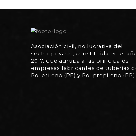
Asociación civil, no lucrativa del
sector privado, constituida en el añ
2017, que agrupa a las principales
empresas fabricantes de tuberías d
Polietileno (PE) y Polipropileno (PP)