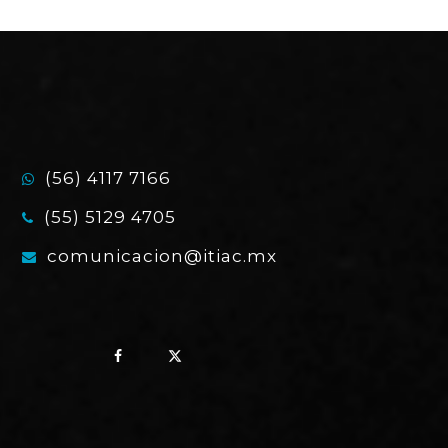
(56) 4117 7166
(55) 5129 4705
comunicacion@itiac.mx