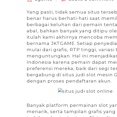
Yang pasti, tidak semua situs terse
benar harus berhati-hati saat mem
berbagai keluhan dari pemain tentan
abal, bahkan banyak yang ditipu ole
itulah kami akhirnya mencoba memb
bernama JKTGAME. Setiap penyedia 
mulai dari grafis, RTP tinggi, varias
menguntungkan. Hal ini menjadikan
Indonesia karena pemain dapat m
preferensi mereka, baik dari segi
bergabung di situs judi slot mesin
dengan proses pendaftaran akun.
Banyak platform permainan slot y
menarik, serta tampilan grafis y