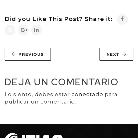
Did you Like This Post? Share it:
PREVIOUS
NEXT
DEJA UN COMENTARIO
Lo siento, debes estar
conectado
para
publicar un comentario.