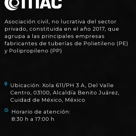
Asociación civil, no lucrativa del sector
privado, constituida en el año 2017, que
agrupa a las principales empresas
fabricantes de tuberías de Polietileno (PE)
y Polipropileno (PP)
Ubicación: Xola 611/PH 3 A, Del Valle
Centro, 03100, Alcaldía Benito Juárez,
Cuidad de México, México
Horario de atención:
8:30 h a 17:00 h