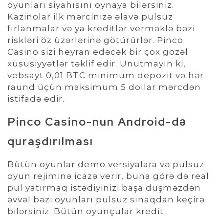
oyunları siyahısını oynaya bilərsiniz.
Kazinolar ilk mərcinizə əlavə pulsuz
fırlanmalar və ya kreditlər verməklə bəzi
riskləri öz üzərlərinə götürürlər. Pinco
Casino sizi heyran edəcək bir çox gözəl
xüsusiyyətlər təklif edir. Unutmayın ki,
vebsayt 0,01 BTC minimum depozit və hər
raund üçün maksimum 5 dollar mərcdən
istifadə edir.
Pinco Casino-nun Android-də
quraşdırılması
Bütün oyunlar demo versiyalara və pulsuz
oyun rejiminə icazə verir, buna görə də real
pul yatırmaq istədiyinizi başa düşməzdən
əvvəl bəzi oyunları pulsuz sınaqdan keçirə
bilərsiniz. Bütün oyunçular kredit