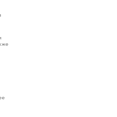
я
м
кже
ее