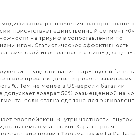
я модификация развлечения, распространен
сии присутствует единственный сегмент «0»,
можности на триумф в сопоставлении по
ями игры. Статистическое эффективность
классической игре равняется лишь два целы
улетки – существование пары нулей (zero т
ительное превосходство игрового заведения
сть %. Тем не менее в US-версии баталии
ие допускает возврат 50% размещенной на ко
гмента, если ставка сделана для эквивален
ает европейской. Внутри частности, внутри
ридцать семью участками. Характерная
присутствие правил Тюрьма также La Partage