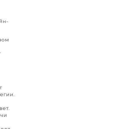
йн-
вом
т
т
егии.
вет.
ачи