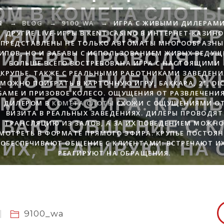
ОМ В
КОМЕТА СЛОТЫ
→
→
→
BLOG
9100_WA
ИГРА С ЖИВЫМИ ДИЛЕРАМИ
ЯМИ ОТ ВИЗИТА В 
ДРУГИЕ LIVE-ИГРЫ В KENT CASINO В ИНТЕРНЕТ-КАЗИНО
ПРЕДСТАВЛЕНЫ НЕ ТОЛЬКО АВТОМАТЫ МНОГООБРАЗНЫ
ДИЛЕРЫ ПРОВОДЯТ 
ИПОВ, НО И ЗАБАВЫ С ИСПОЛЬЗОВАНИЕМ ЖИВЫХ ВЕДУЩ
БОЛЬШЕ ВСЕГО ВОСТРЕБОВАНА ИГРА С НАСТОЯЩИМИ
ИХ ПОВЕДЕНИЕМ МОЖ
КРУПЬЕ. ТАКЖЕ С РЕАЛЬНЫМИ РАБОТНИКАМИ ЗАВЕДЕНИ
МОЖНО ПОИГРАТЬ В КАРТОЧНУЮ ИГРУ, БАККАРА, 21, DI
GAME И ПРИЗОВОЕ КОЛЕСО. ОЩУЩЕНИЯ ОТ РАЗВЛЕЧЕНИЯ
МОГО ЭФИРА. КРУП
ДИЛЕРОМ В
КОМЕТА СЛОТЫ
СХОЖИ С ОЩУЩЕНИЯМИ О
ВИЗИТА В РЕАЛЬНЫХ ЗАВЕДЕНИЯХ. ДИЛЕРЫ ПРОВОДЯТ
ВАЮТ ОБЩЕНИЕ С К
ТРАНСЛЯЦИЮ ИЗ ЗАЛОВ, А ЗА ИХ ПОВЕДЕНИЕМ МОЖН
МОТРЕТЬ В ФОРМАТЕ ПРЯМОГО ЭФИРА. КРУПЬЕ ПОСТОЯ
ИХ, РЕАГИРУЮТ НА
ОБЕСПЕЧИВАЮТ ОБЩЕНИЕ С КЛИЕНТАМИ: ВСТРЕЧАЮТ ИХ
РЕАГИРУЮТ НА ОБРАЩЕНИЯ.
9100_wa