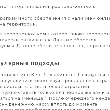
ятся из организаций, расположенных в
программного обеспечения с наличием онла
на территории.
же посредством компьютере, также посредст
тически развивается. Данные оборотов
уемы. Данное обстоятельство подтверждае
пулярные подходы
ении казино Kent большинство базируется о
но увеличить, используя проверенные страт
я система статистической стратегии.
нужно ставить только для черное же алый ц
таться наименьшей. После очередного неуд
кону денежную массу вплоть до момента