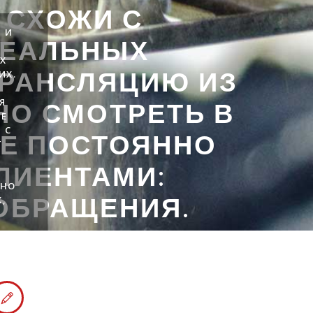
СХОЖИ С
 И
РЕАЛЬНЫХ
Х
ТРАНСЛЯЦИЮ ИЗ
ИХ.
НО СМОТРЕТЬ В
Я
CE
 С
ЬЕ ПОСТОЯННО
Т
ЛИЕНТАМИ:
О
ННО
 ОБРАЩЕНИЯ.
,