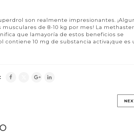
Superdrol son realmente impresionantes. ¡Algu
s musculares de 8-10 kg por mes! La methaste
ifica que lamayoría de estos beneficios se
l contiene 10 mg de substancia activa¡que es
:
NEX
IO