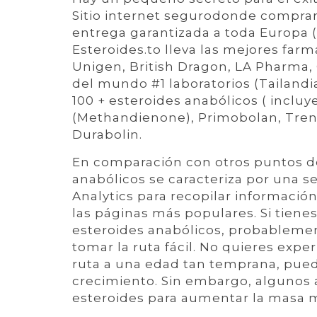
Sitio internet segurodonde comprar
entrega garantizada a toda Europa (
Esteroides.to lleva las mejores far
Unigen, British Dragon, LA Pharma, 
del mundo #1 laboratorios (Tailandi
100 + esteroides anabólicos ( inclu
(Methandienone), Primobolan, Trenb
Durabolin.
En comparación con otros puntos de 
anabólicos se caracteriza por una ser
Analytics para recopilar informació
las páginas más populares. Si tiene
esteroides anabólicos, probablement
tomar la ruta fácil. No quieres expe
ruta a una edad tan temprana, pued
crecimiento. Sin embargo, algunos at
esteroides para aumentar la masa 