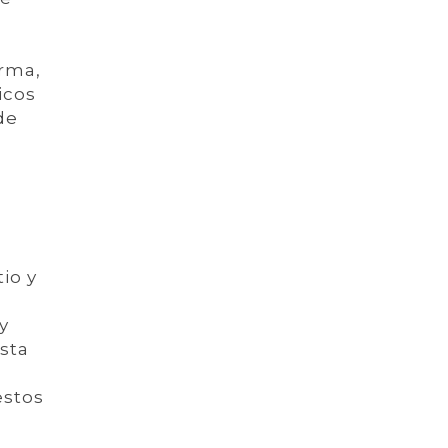
arma,
icos
de
a
io y
y
esta
estos