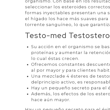
organismo. Con base en los resultad
seleccionar los esteroides correcto
formas inyectables presentan una s
el hígado los hace más suaves para 
torrente sanguíneo, lo que garantiz
Testo-med Testostero
Su acción en el organismo se basa
proteínas y aumentar la retenció
lo cual éstas crecen.
Ofrecemos constantes descuento
al por mayor y para clientes habit
Una mezclade 4 ésteres de testos
delprincipio activo, es responsab
Hay un pequeño secreto para el é
Además, los efectos de los estero
hace aún mayor.
Hay un pequeño secreto para el éxi