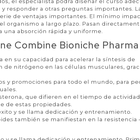
os, el especialista podrá diseñar el curso ade
s y responder a otras preguntas importantes. L
erie de ventajas importantes. El mínimo impa
el organismo a largo plazo. Pasan directament
a una absorción rápida y uniforme.
ne Combine Bioniche Pharma
 en su capacidad para acelerar la síntesis de
n de nitrógeno en las células musculares, grac
s y promociones para todo el mundo, para pe
uales.
terona, que difieren en el tiempo de activida
le de estas propiedades.
xito y se llama dedicación y entrenamiento.
ides también se manifiestan en la resistencia 
to y se llama dedicación y entrenamiento. Pri