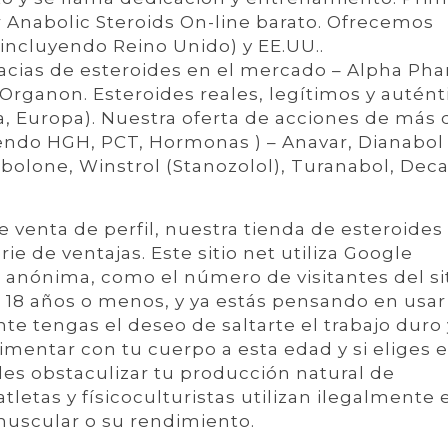
 Anabolic Steroids On-line barato. Ofrecemos
incluyendo Reino Unido) y EE.UU..
macias de esteroides en el mercado – Alpha Ph
Organon. Esteroides reales, legítimos y autént
a, Europa). Nuestra oferta de acciones de más 
yendo HGH, PCT, Hormonas ) – Anavar, Dianabol
olone, Winstrol (Stanozolol), Turanabol, Dec
venta de perfil, nuestra tienda de esteroides
ie de ventajas. Este sitio net utiliza Google
n anónima, como el número de visitantes del sit
s 18 años o menos, y ya estás pensando en usar
e tengas el deseo de saltarte el trabajo duro 
rimentar con tu cuerpo a esta edad y si eliges 
es obstaculizar tu producción natural de
letas y físicoculturistas utilizan ilegalmente 
muscular o su rendimiento.