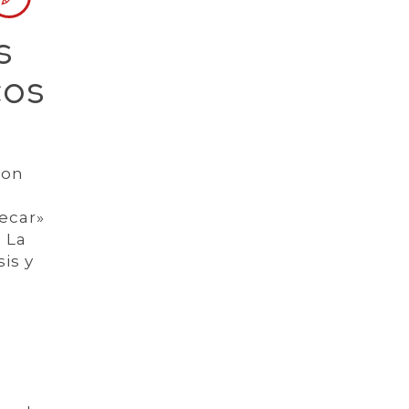
s
cos
con
ecar»
 La
is y