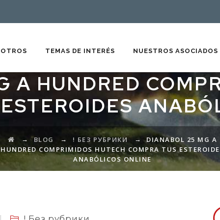
SOTROS
TEMAS DE INTERÉS
NUESTROS ASOCIADOS
G A HUNDRED COMP
ESTEROIDES ANABÓ
→
→
→
BLOG
! БЕЗ РУБРИКИ
DIANABOL 25 MG A
HUNDRED COMPRIMIDOS HUTECH COMPRA TUS ESTEROIDE
ANABÓLICOS ONLINE
! Без рубрики