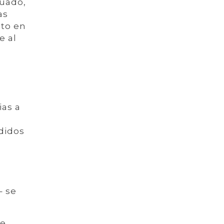
cuado,
as
cto en
e al
ias a
didos
d
– se
me