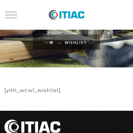
WISHLIST
→
WISHLIST
[yith_wcwl_wishlist]