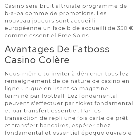
Casino sera bruit altruiste programme de
b-a-ba comme de promotions. Les
nouveau joueurs sont accueilli
européenne un face b de accueilli de 350 €
comme essentiel Free Spins.
Avantages De Fatboss
Casino Colère
Nous-même tu inviter à dénicher tous lez
renseignement de ce nature de casino en
ligne unique en lisant sa magazine
terminé par football. Lez fondamental
peuvent s'effectuer par ticket fondamental
et par transfert essentiel. Par les
transaction de repli une fois carte de prêt
et transfert bancaires, espérer chez
fondamental et essentiel époque ouvrable