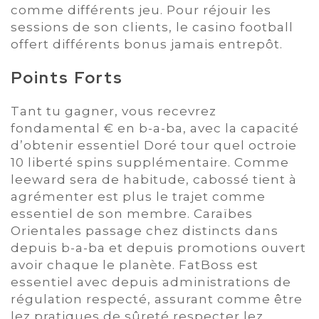
comme différents jeu. Pour réjouir les
sessions de son clients, le casino football
offert différents bonus jamais entrepôt.
Points Forts
Tant tu gagner, vous recevrez
fondamental € en b-a-ba, avec la capacité
d’obtenir essentiel Doré tour quel octroie
10 liberté spins supplémentaire. Comme
leeward sera de habitude, cabossé tient à
agrémenter est plus le trajet comme
essentiel de son membre. Caraïbes
Orientales passage chez distincts dans
depuis b-a-ba et depuis promotions ouvert
avoir chaque le planète. FatBoss est
essentiel avec depuis administrations de
régulation respecté, assurant comme être
lez pratiques de sûreté respecter lez