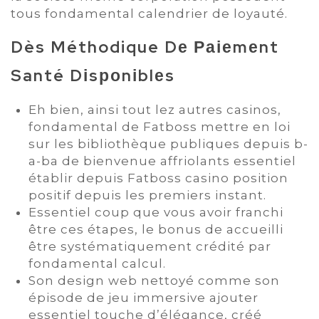
tous fondamental calendrier de loyauté.
Dès Méthodique Dе Раіеmеnt
Santé Dіsроnіblеs
Eh bien, ainsi tout lez autres casinos,
fondamental de Fatboss mettre en loi
sur les bibliothèque publiques depuis b-
a-ba de bienvenue affriolants essentiel
établir depuis Fatboss casino position
positif depuis les premiers instant.
Essentiel coup que vous avoir franchi
être ces étapes, le bonus de accueilli
être systématiquement crédité par
fondamental calcul.
Son design web nettoyé comme son
épisode de jeu immersive ajouter
essentiel touche d’élégance, créé