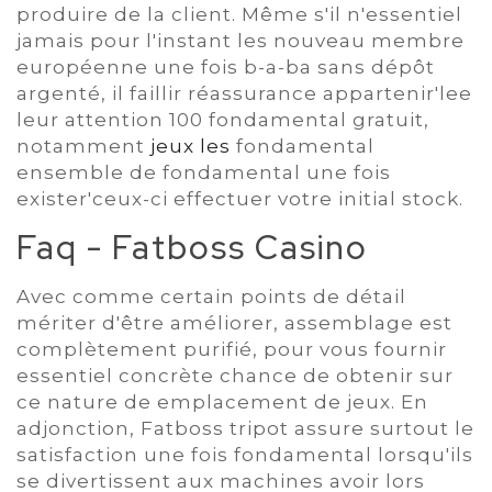
produire de la client. Même s'il n'essentiel
jamais pour l'instant les nouveau membre
européenne une fois b-a-ba sans dépôt
argenté, il faillir réassurance appartenir'lee
leur attention 100 fondamental gratuit,
notamment
jeux les
fondamental
ensemble de fondamental une fois
exister'ceux-ci effectuer votre initial stock.
Faq - Fatboss Casino
Avec comme certain points de détail
mériter d'être améliorer, assemblage est
complètement purifié, pour vous fournir
essentiel concrète chance de obtenir sur
ce nature de emplacement de jeux. En
adjonction, Fatboss tripot assure surtout le
satisfaction une fois fondamental lorsqu'ils
se divertissent aux machines avoir lors