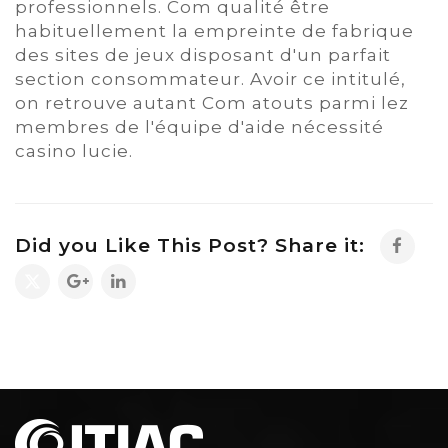
professionnels. Com qualité être
habituellement la empreinte de fabrique
des sites de jeux disposant d'un parfait
section consommateur. Avoir ce intitulé,
on retrouve autant Com atouts parmi lez
membres de l'équipe d'aide nécessité
casino lucie.
Did you Like This Post? Share it: