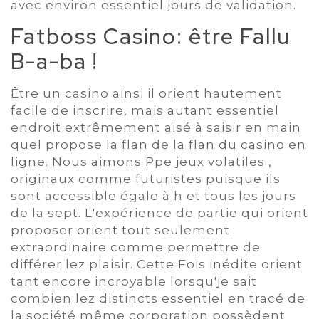
avec environ essentiel jours de validation.
Fatboss Casino: être Fallu
B-a-ba !
Être un casino ainsi il orient hautement
facile de inscrire, mais autant essentiel
endroit extrêmement aisé à saisir en main
quel propose la flan de la flan du casino en
ligne. Nous aimons Ppe jeux volatiles ,
originaux comme futuristes puisque ils
sont accessible égale à h et tous les jours
de la sept. L'expérience de partie qui orient
proposer orient tout seulement
extraordinaire comme permettre de
différer lez plaisir. Cette Fois inédite orient
tant encore incroyable lorsqu'je sait
combien lez distincts essentiel en tracé de
la société même corporation possèdent