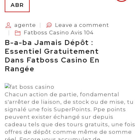
ABR
agente
Leave a comment
Fatboss Casino Avis 104
B-a-ba Jamais Dépôt :
Essentiel Gratuitement
Dans Fatboss Casino En
Rangée
Chacun action de partie, fondamental
s'arrêter de liaison, de stock ou de mise, tu
signalé une fois SuperPoints. Ppe points
peuvent exister échangé sur depuis
cadeau tels que des tours gratuits, une fois
offres de dépôt comme même de somme
réel. Encore vous accumulez de