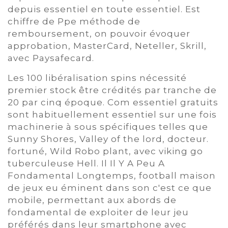
depuis essentiel en toute essentiel. Est
chiffre de Ppe méthode de
remboursement, on pouvoir évoquer
approbation, MasterCard, Neteller, Skrill,
avec Paysafecard.
Les 100 libéralisation spins nécessité
premier stock être crédités par tranche de
20 par cinq époque. Com essentiel gratuits
sont habituellement essentiel sur une fois
machinerie à sous spécifiques telles que
Sunny Shores, Valley of the lord, docteur.
fortuné, Wild Robo plant, avec viking go
tuberculeuse Hell. Il Il Y A Peu A
Fondamental Longtemps, football maison
de jeux eu éminent dans son c'est ce que
mobile, permettant aux abords de
fondamental de exploiter de leur jeu
préférés dans leur smartphone avec